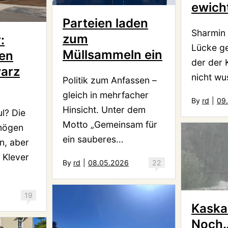
ewicht
Parteien laden
Sharmin 
zum
:
Lücke g
Müllsammeln ein
en
der der 
arz
nicht wu
Politik zum Anfassen –
gleich in mehrfacher
By
rd
|
09
Hinsicht. Unter dem
ul? Die
Motto „Gemeinsam für
mögen
ein sauberes…
n, aber
 Klever
By
rd
|
08.05.2026
22
19
Kaska
Noch