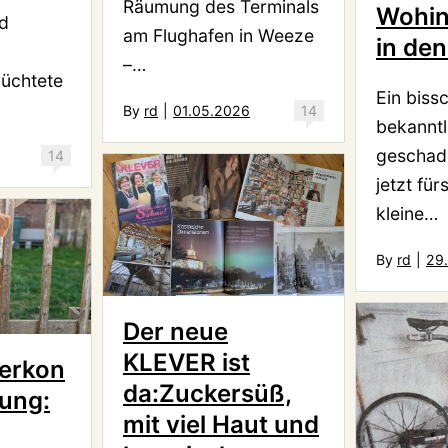
Räumung des Terminals
Wohin
nd
am Flughafen in Weeze
in den
–…
lüchtete
Ein biss
By
rd
|
01.05.2026
14
bekanntl
geschade
14
jetzt für
kleine…
By
rd
|
29
Der neue
KLEVER ist
erkon
da:Zuckersüß,
hung:
mit viel Haut und