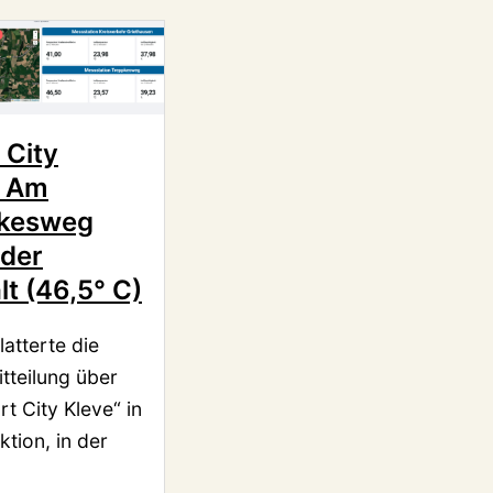
 City
: Am
kesweg
 der
t (46,5° C)
latterte die
tteilung über
rt City Kleve“ in
ktion, in der