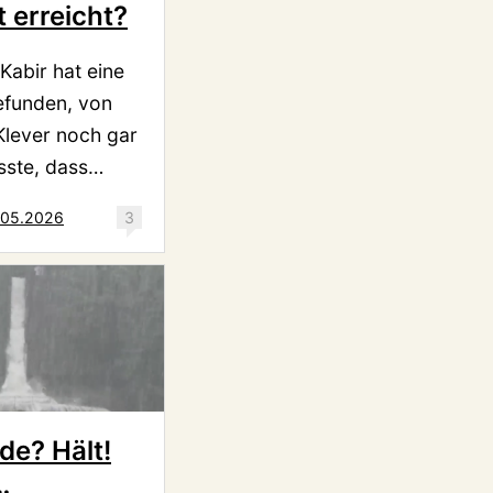
 erreicht?
Kabir hat eine
efunden, von
Klever noch gar
sste, dass…
.05.2026
3
de? Hält!
…