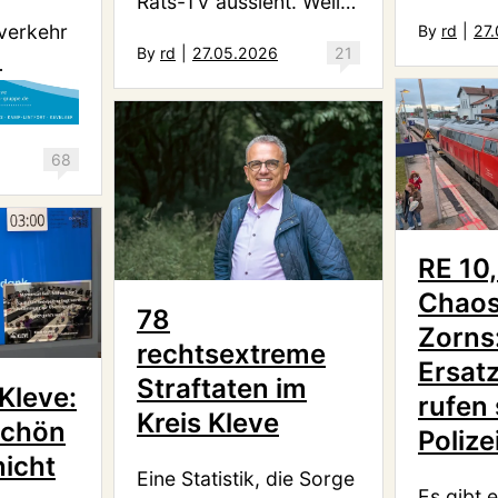
Rats-TV aussieht. Weil…
verkehr
By
rd
|
27
By
rd
|
27.05.2026
21
…
68
RE 10
Chaos
78
Zorns
rechtsextreme
Ersat
Straftaten im
Kleve:
rufen 
Kreis Kleve
schön
Polizei
nicht
Eine Statistik, die Sorge
Es gibt 