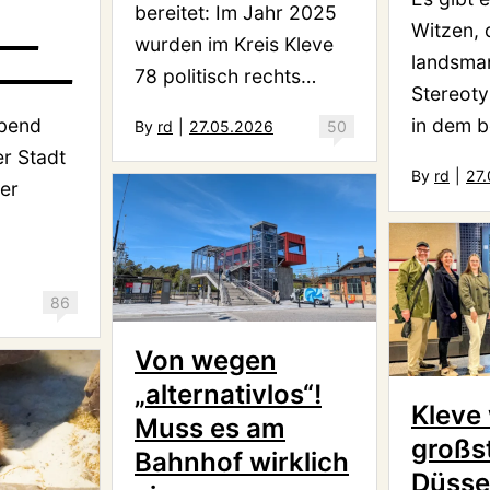
bereitet: Im Jahr 2025
Witzen, 
____
wurden im Kreis Kleve
landsman
______
78 politisch rechts…
Stereoty
in dem b
bend
By
rd
|
27.05.2026
50
er Stadt
By
rd
|
27
er
86
Von wegen
„alternativlos“!
Kleve
Muss es am
großs
Bahnhof wirklich
Düsse