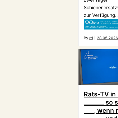
Schienenersatz
zur Verfügung
By
rd
|
28.05.2026
Rats-TV in 
_______ so 
___ , wenn 