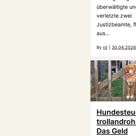
überwältigte u
verletzte zwei
Justizbeamte, f
aus…
By
rd
|
30.04.2026
Hundesteu
trollandro
Das Geld