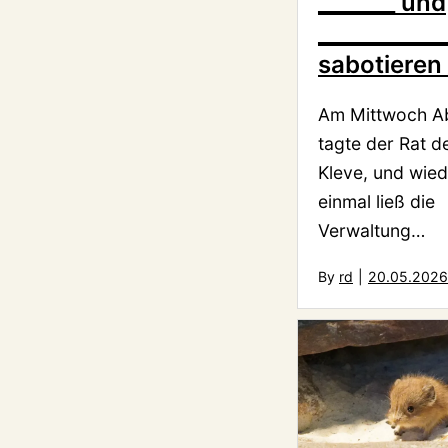
_______ und
___________
sabotieren 
Am Mittwoch A
tagte der Rat d
Kleve, und wied
einmal ließ die
Verwaltung…
By
rd
|
20.05.2026