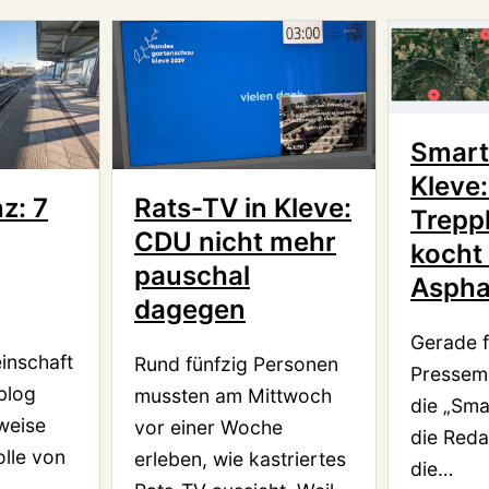
Smart
Kleve
z: 7
Rats-TV in Kleve:
Trepp
CDU nicht mehr
kocht
pauschal
Asphal
dagegen
Gerade f
inschaft
Rund fünfzig Personen
Pressemi
blog
mussten am Mittwoch
die „Sma
weise
vor einer Woche
die Reda
lle von
erleben, wie kastriertes
die…