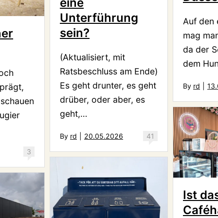
eine
Unterführung
Auf den 
sein?
ner
mag man
da der 
(Aktualisiert, mit
dem Hun
Ratsbeschluss am Ende)
noch
Es geht drunter, es geht
eprägt,
By
rd
|
13
drüber, oder aber, es
 schauen
geht,…
ugier
By
rd
|
20.05.2026
41
3
Ist da
Caféh