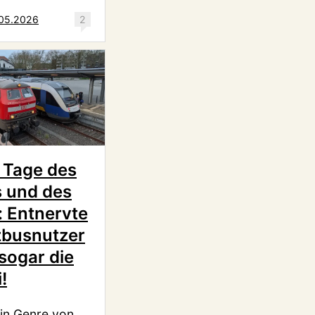
.05.2026
2
, Tage des
 und des
: Entnervte
zbusnutzer
sogar die
!
ein Genre von