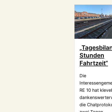
„Tagesbilan
Stunden
Fahrtzeit“
Die
Interessengeme
RE 10 hat kleve
dankenswerter
die Chatprotoko
zwei Tagen