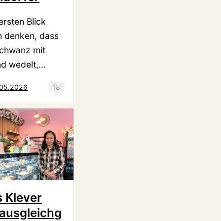
ersten Blick
 denken, dass
Schwanz mit
d wedelt,…
.05.2026
18
s Klever
ausgleichg