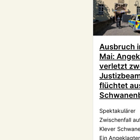
Ausbruch i
Mai: Angek
verletzt zw
Justizbeam
flüchtet au
Schwanen
Spektakulärer
Zwischenfall au
Klever Schwan
Ein Angeklagte