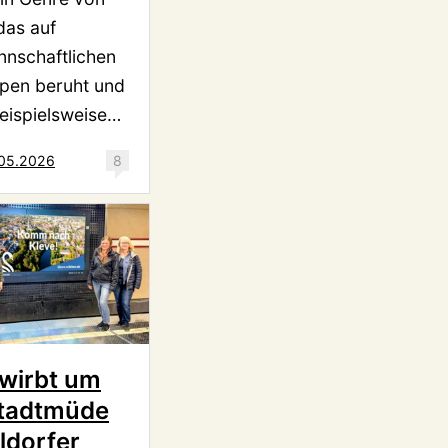
das auf
nschaftlichen
pen beruht und
eispielsweise…
.05.2026
8
 wirbt um
tadtmüde
ldorfer