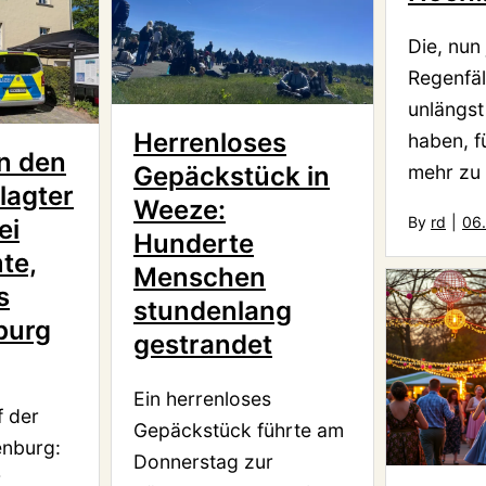
Die, nun 
Regenfäl
unlängst
Herrenloses
haben, f
n den
mehr zu
Gepäckstück in
lagter
Weeze:
By
rd
|
06
ei
Hunderte
te,
Menschen
s
stundenlang
burg
gestrandet
Ein herrenloses
f der
Gepäckstück führte am
enburg:
Donnerstag zur
r