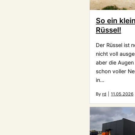
So ein klei
Rüssel!
Der Rüssel ist 
nicht voll ausg
aber die Augen
schon voller Ne
in…
By
rd
|
11.05.2026