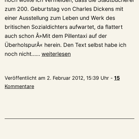
zum 200. Geburtstag von Charles Dickens mit
einer Ausstellung zum Leben und Werk des
britischen Sozialdichters aufwartet, da flattert
auch schon Â»Mit dem Pillentaxi auf der
ÜberholspurÂ« herein. Den Text selbst habe ich
Mit
noch nicht……
weiterlesen
dem
Pillentaxi
Veröffentlicht am
2. Februar 2012, 15:39 Uhr
-
15
auf
Kommentare
der
Überholspur