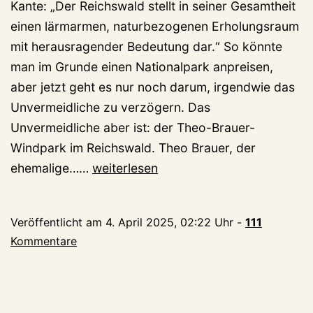
Kante: „Der Reichswald stellt in seiner Gesamtheit
einen lärmarmen, naturbezogenen Erholungsraum
mit herausragender Bedeutung dar.“ So könnte
man im Grunde einen Nationalpark anpreisen,
aber jetzt geht es nur noch darum, irgendwie das
Unvermeidliche zu verzögern. Das
Unvermeidliche aber ist: der Theo-Brauer-
Windpark im Reichswald. Theo Brauer, der
Der
ehemalige……
weiterlesen
Theo-
Brauer-
Veröffentlicht am
4. April 2025, 02:22 Uhr
-
111
Windpark
Kommentare
im
Reichswald
nimmt
Formen