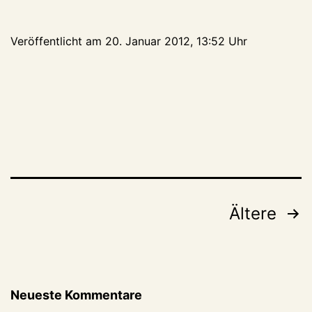
auf
dem
Veröffentlicht am
20. Januar 2012, 13:52 Uhr
Holzweg
(noch
ein
interessantes
Schwanenburgfoto)
Seitennummerierung
Ältere
der
Beiträge
Neueste Kommentare