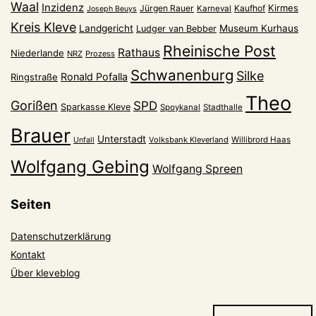
Waal
Inzidenz
Kirmes
Jürgen Rauer
Kaufhof
Karneval
Joseph Beuys
Kreis Kleve
Landgericht
Museum Kurhaus
Ludger van Bebber
Rheinische Post
Rathaus
Niederlande
NRZ
Prozess
Schwanenburg
Silke
Ronald Pofalla
Ringstraße
Theo
Gorißen
SPD
Sparkasse Kleve
Spoykanal
Stadthalle
Brauer
Unterstadt
Volksbank Kleverland
Willibrord Haas
Unfall
Wolfgang Gebing
Wolfgang Spreen
Seiten
Datenschutzerklärung
Kontakt
Über kleveblog