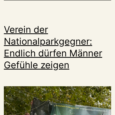
an:
11
Anträge
Verein der
für
Windräder
Nationalparkgegner:
(270
Endlich dürfen Männer
m
hoch)
Gefühle zeigen
schon
da