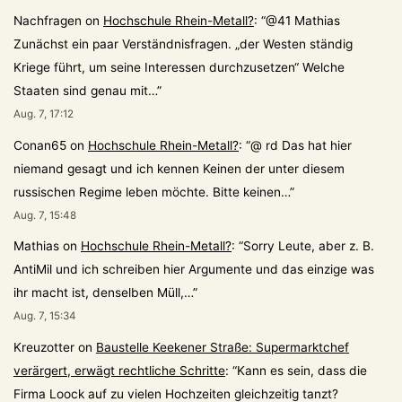
Nachfragen
on
Hochschule Rhein-Metall?
: “
@41 Mathias
Zunächst ein paar Verständnisfragen. „der Westen ständig
Kriege führt, um seine Interessen durchzusetzen“ Welche
Staaten sind genau mit…
”
Aug. 7, 17:12
Conan65
on
Hochschule Rhein-Metall?
: “
@ rd Das hat hier
niemand gesagt und ich kennen Keinen der unter diesem
russischen Regime leben möchte. Bitte keinen…
”
Aug. 7, 15:48
Mathias
on
Hochschule Rhein-Metall?
: “
Sorry Leute, aber z. B.
AntiMil und ich schreiben hier Argumente und das einzige was
ihr macht ist, denselben Müll,…
”
Aug. 7, 15:34
Kreuzotter
on
Baustelle Keekener Straße: Supermarktchef
verärgert, erwägt rechtliche Schritte
: “
Kann es sein, dass die
Firma Loock auf zu vielen Hochzeiten gleichzeitig tanzt?