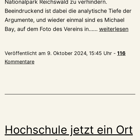
Nationalpark Reichswald zu verhindern.
Beeindruckend ist dabei die analytische Tiefe der
Argumente, und wieder einmal sind es Michael
Verein
Bay, auf dem Foto des Vereins in……
weiterlesen
der
Nationalparkge
Veröffentlicht am
9. Oktober 2024, 15:45 Uhr
-
116
Endlich
Kommentare
dürfen
Männer
Gefühle
zeigen
Hochschule jetzt ein Ort