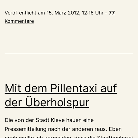
wird’s
Veröffentlicht am
15. März 2012, 12:16 Uhr
-
77
hässlich
Kommentare
(soll
aber
keiner
mitkriegen)
Mit dem Pillentaxi auf
der Überholspur
Die von der Stadt Kleve hauen eine
Pressemitteilung nach der anderen raus. Eben
noch wollte ich vermelden, dass die Stadtbücherei