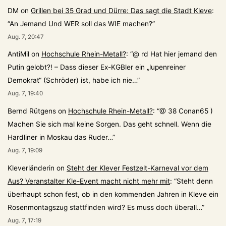
DM
on
Grillen bei 35 Grad und Dürre: Das sagt die Stadt Kleve
:
“
An Jemand Und WER soll das WIE machen?
”
Aug. 7, 20:47
AntiMil
on
Hochschule Rhein-Metall?
: “
@ rd Hat hier jemand den
Putin gelobt?! – Dass dieser Ex-KGBler ein „lupenreiner
Demokrat“ (Schröder) ist, habe ich nie…
”
Aug. 7, 19:40
Bernd Rütgens
on
Hochschule Rhein-Metall?
: “
@ 38 Conan65 )
Machen Sie sich mal keine Sorgen. Das geht schnell. Wenn die
Hardliner in Moskau das Ruder…
”
Aug. 7, 19:09
Kleverländerin
on
Steht der Klever Festzelt-Karneval vor dem
Aus? Veranstalter Kle-Event macht nicht mehr mit
: “
Steht denn
überhaupt schon fest, ob in den kommenden Jahren in Kleve ein
Rosenmontagszug stattfinden wird? Es muss doch überall…
”
Aug. 7, 17:19