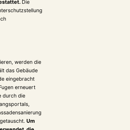
estattet.
Die
terschutzstellung
och
ieren, werden die
ält das Gebäude
de eingebracht
 Fugen erneuert
e durch die
angsportals,
Fassadensanierung
sgetauscht.
Um
verwendet, die