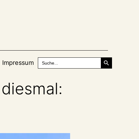
Search Button
Search
Impressum
for:
 diesmal: