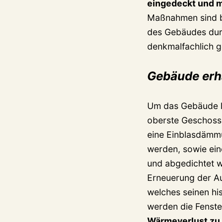
eingedeckt und m
Maßnahmen sind be
des Gebäudes durc
denkmalfachlich g
Gebäude erh
Um das Gebäude la
oberste Geschoss
eine Einblasdämmu
werden, sowie ein
und abgedichtet w
Erneuerung der A
welches seinen hi
werden die Fenste
Wärmeverlust zu 