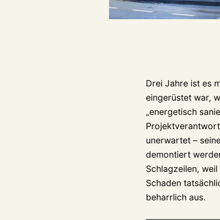
Drei Jahre ist es 
eingerüstet war, 
„energetisch sani
Projektverantwor
unerwartet – sein
demontiert werden
Schlagzeilen, wei
Schaden tatsächli
beharrlich aus.