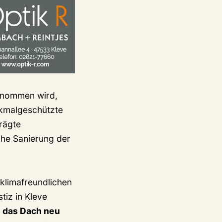
ernommen wird,
nkmalgeschützte
rägte
sche Sanierung der
 klimafreundlichen
tiz in Kleve
h das Dach neu