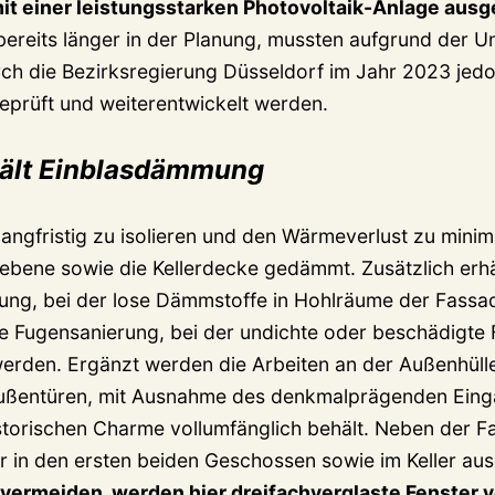
it einer leistungsstarken Photovoltaik-Anlage ausg
reits länger in der Planung, mussten aufgrund der Un
h die Bezirksregierung Düsseldorf im Jahr 2023 jed
eprüft und weiterentwickelt werden.
ält Einblasdämmung
ngfristig zu isolieren und den Wärmeverlust zu minim
ebene sowie die Kellerdecke gedämmt. Zusätzlich erh
ng, bei der lose Dämmstoffe in Hohlräume der Fassa
e Fugensanierung, bei der undichte oder beschädigte
erden. Ergänzt werden die Arbeiten an der Außenhüll
ußentüren, mit Ausnahme des denkmalprägenden Eing
storischen Charme vollumfänglich behält. Neben der 
r in den ersten beiden Geschossen sowie im Keller au
vermeiden, werden hier dreifachverglaste Fenster 