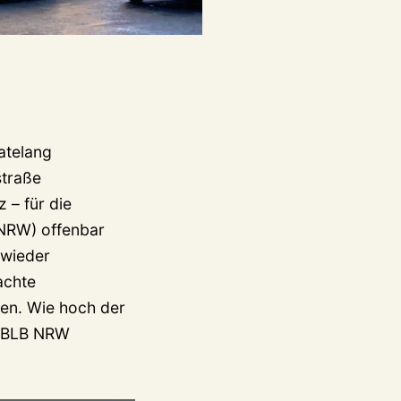
natelang
straße
 – für die
 NRW) offenbar
 wieder
achte
ren. Wie hoch der
s BLB NRW