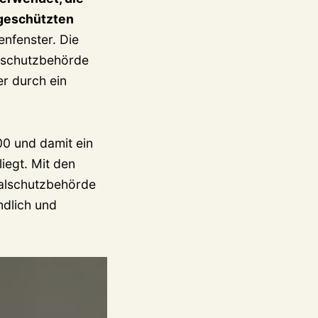
lgeschützten
enfenster. Die
lschutzbehörde
er durch ein
00 und damit ein
iegt. Mit den
alschutzbehörde
dlich und