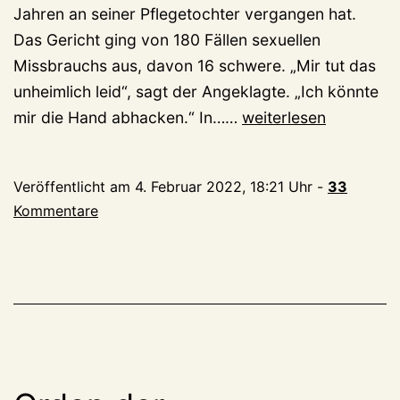
Jahren an seiner Pflegetochter vergangen hat.
Das Gericht ging von 180 Fällen sexuellen
Missbrauchs aus, davon 16 schwere. „Mir tut das
unheimlich leid“, sagt der Angeklagte. „Ich könnte
Pflegetochter
mir die Hand abhacken.“ In……
weiterlesen
missbraucht
–
Veröffentlicht am
4. Februar 2022, 18:21 Uhr
-
33
2
Kommentare
½
Jahre
Haft