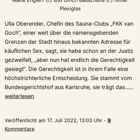
Malte Englert (l.) und Ulrich Bauschulte (r.) hinter
Plexiglas
Ulla Oberender, Chefin des Sauna-Clubs „FKK van
Goch“, einer weit über die namensgebenden
Grenzen der Stadt hinaus bekannten Adresse für
käuflichen Sex, sagt, sie habe schon an der Justiz
gezweifelt, „aber nun hat endlich die Gerechtigkeit
gesiegt“. Die Gerechtigkeit ist in ihrem Falle eine
höchstrichterliche Entscheidung. Sie stammt vom
M
Bundesgerichtshof aus Karlsruhe, sie trägt das……
au
weiterlesen
Ka
B
Veröffentlicht am
17. Juli 2022, 13:03 Uhr
-
9
ka
Kommentare
Sc