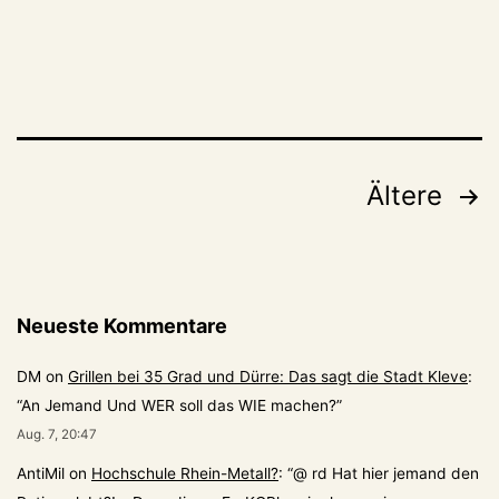
Seitennummerierung
Ältere
der
Beiträge
Neueste Kommentare
DM
on
Grillen bei 35 Grad und Dürre: Das sagt die Stadt Kleve
:
“
An Jemand Und WER soll das WIE machen?
”
Aug. 7, 20:47
AntiMil
on
Hochschule Rhein-Metall?
: “
@ rd Hat hier jemand den