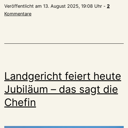
der
Veröffentlicht am
13. August 2025, 19:08 Uhr
-
2
Burg,
Kommentare
vollzogen
im
Schloss
Landgericht feiert heute
Jubiläum – das sagt die
Chefin