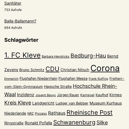
Sanitäter
733 Aufrufe
Balla-Ballamann?
694 Aufrufe
Schlagwörter
1. FC Kleve
Bedburg-Hau
Bernd
Barbara Hendricks
Corona
CDU
Zevens
Christian Nitsch
Bruno Schmitz
Flughafen Niederrhein
Flughafen Weeze
Freiherr-
Emmerich
Frank Ruffing
Hochschule Rhein-
vom-Stein-Gymnasium
Hagsche Straße
Waal
Inzidenz
Kirmes
Jürgen Rauer
Kaufhof
Karneval
Joseph Beuys
Kreis Kleve
Landgericht
Museum Kurhaus
Ludger van Bebber
Rheinische Post
Rathaus
Niederlande
NRZ
Prozess
Schwanenburg
Silke
Ronald Pofalla
Ringstraße