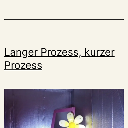
fü
„F
va
Go
Ch
Langer Prozess, kurzer
Prozess