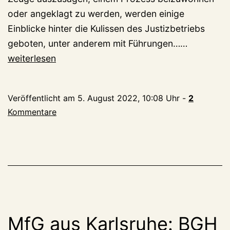
oder angeklagt zu werden, werden einige
Einblicke hinter die Kulissen des Justizbetriebs
Landgeric
geboten, unter anderem mit Führungen……
feiert
weiterlesen
heute
Jubiläum
Veröffentlicht am
5. August 2022, 10:08 Uhr
-
2
–
Kommentare
das
sagt
die
Chefin
MfG aus Karlsruhe: BGH