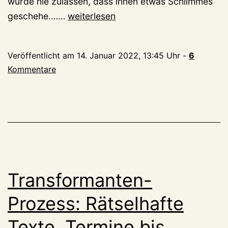
würde nie zulassen, dass ihnen etwas Schlimmes
Orden
geschehe.……
weiterlesen
der
Transformanten:
Veröffentlicht am
14. Januar 2022, 13:45 Uhr
-
6
Graefenthal-
Kommentare
Chef
beklagt
„falschen
Eindruck“,
kündigt
„entlastende
Details“
Transformanten-
an
Prozess: Rätselhafte
Texte, Termine bis