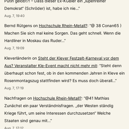
Putin gelobt?! – Dass dieser Ex-KGBler ein „lupenreiner
Demokrat“ (Schröder) ist, habe ich nie…
”
Aug. 7, 19:40
Bernd Rütgens
on
Hochschule Rhein-Metall?
: “
@ 38 Conan65 )
Machen Sie sich mal keine Sorgen. Das geht schnell. Wenn die
Hardliner in Moskau das Ruder…
”
Aug. 7, 19:09
Kleverländerin
on
Steht der Klever Festzelt-Karneval vor dem
Aus? Veranstalter Kle-Event macht nicht mehr mit
: “
Steht denn
überhaupt schon fest, ob in den kommenden Jahren in Kleve ein
Rosenmontagszug stattfinden wird? Es muss doch überall…
”
Aug. 7, 17:19
Nachfragen
on
Hochschule Rhein-Metall?
: “
@41 Mathias
Zunächst ein paar Verständnisfragen. „der Westen ständig
Kriege führt, um seine Interessen durchzusetzen“ Welche
Staaten sind genau mit…
”
Aug. 7, 17:12