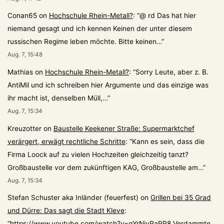
Conan65
on
Hochschule Rhein-Metall?
: “
@ rd Das hat hier
niemand gesagt und ich kennen Keinen der unter diesem
russischen Regime leben möchte. Bitte keinen…
”
Aug. 7, 15:48
Mathias
on
Hochschule Rhein-Metall?
: “
Sorry Leute, aber z. B.
AntiMil und ich schreiben hier Argumente und das einzige was
ihr macht ist, denselben Müll,…
”
Aug. 7, 15:34
Kreuzotter
on
Baustelle Keekener Straße: Supermarktchef
verärgert, erwägt rechtliche Schritte
: “
Kann es sein, dass die
Firma Loock auf zu vielen Hochzeiten gleichzeitig tanzt?
Großbaustelle vor dem zukünftigen KAG, Großbaustelle am…
”
Aug. 7, 15:34
Stefan Schuster aka Inländer (feuerfest)
on
Grillen bei 35 Grad
und Dürre: Das sagt die Stadt Kleve
:
“
https://www.youtube.com/watch?v=gYrNiyPaPP8 Verdammte