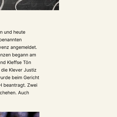
rn und heute
 benannten
venz angemeldet.
lvenzen begann am
nd Kleffse Tön
die Klever Justiz
wurde beim Gericht
 beantragt. Zwei
schehen. Auch