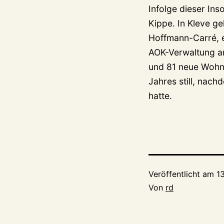
Infolge dieser In
Kippe. In Kleve g
Hoffmann-Carré, e
AOK-Verwaltung an
und 81 neue Wohnu
Jahres still, nac
hatte.
Veröffentlicht am
1
Von
rd