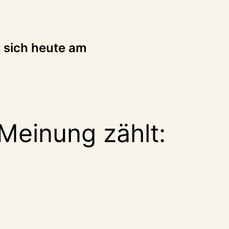
tion
t sich heute am
Meinung zählt: