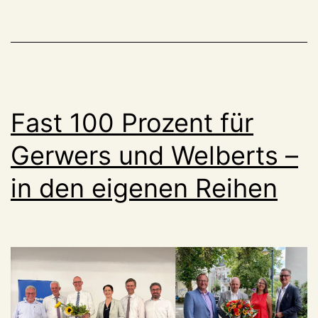
zu
Bahnantrieben
und
zu
„Insektenkacke“
Fast 100 Prozent für
Gerwers und Welberts –
in den eigenen Reihen