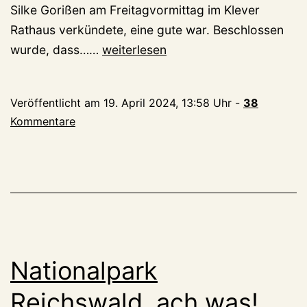
Silke Gorißen am Freitagvormittag im Klever
Rathaus verkündete, eine gute war. Beschlossen
Kleve
wurde, dass……
weiterlesen
richtet
Landesgartenschau
Veröffentlicht am
19. April 2024, 13:58 Uhr
-
38
2029
Kommentare
aus
–
die
schönste
Entscheidung
seit
Johann
Nationalpark
Moritz
von
Reichswald, ach was!,