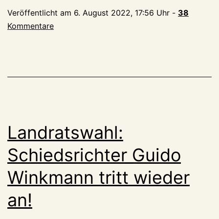
Mann:
Veröffentlicht am
6. August 2022, 17:56 Uhr
-
38
SPD,
Kommentare
Grüne
und
Freie
Wähler
präsentieren
Schornsteinfeger
Stefan
Landratswahl:
Welberts
als
Schiedsrichter Guido
Landratskandidaten
Winkmann tritt wieder
an!