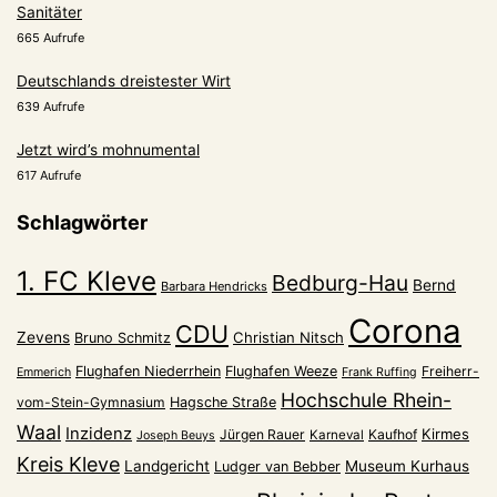
Sanitäter
665 Aufrufe
Deutschlands dreistester Wirt
639 Aufrufe
Jetzt wird’s mohnumental
617 Aufrufe
Schlagwörter
1. FC Kleve
Bedburg-Hau
Bernd
Barbara Hendricks
Corona
CDU
Zevens
Christian Nitsch
Bruno Schmitz
Flughafen Niederrhein
Flughafen Weeze
Freiherr-
Emmerich
Frank Ruffing
Hochschule Rhein-
vom-Stein-Gymnasium
Hagsche Straße
Waal
Inzidenz
Kirmes
Jürgen Rauer
Kaufhof
Karneval
Joseph Beuys
Kreis Kleve
Landgericht
Museum Kurhaus
Ludger van Bebber