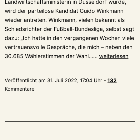
Landwirtschaftsministerin in Düsseldorf wurde,
wird der parteilose Kandidat Guido Winkmann
wieder antreten. Winkmann, vielen bekannt als
Schiedsrichter der Fußball-Bundesliga, selbst sagt
dazu: „Ich hatte in den vergangenen Wochen viele
vertrauensvolle Gespräche, die mich – neben den
Landratswahl:
30.685 Wählerstimmen der Wahl……
weiterlesen
Schiedsrichter
Guido
Veröffentlicht am
31. Juli 2022, 17:04 Uhr
-
132
Winkmann
Kommentare
tritt
wieder
an!