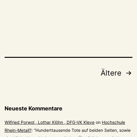
November
wird
ihr
Nachfolger
gewählt
Seitennummerierung
Ältere
der
Beiträge
Neueste Kommentare
Wilfried Porwol , Lothar Klöhn , DFG-VK Kleve
on
Hochschule
Rhein-Metall?
: “
Hunderttausende Tote auf beiden Seiten, sowie