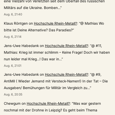
eine Vielzahl von Verletzten seit dem Überfall des russischen
Militärs auf die Ukraine. Bomben…
”
Aug. 6, 21:40
Klaus Röntgen
on
Hochschule Rhein-Metall?
: “
@ Mathias Wo
bitte ist Deine Alternative? Das Paradies?
”
Aug. 6, 21:14
Jens-Uwe Habedank
on
Hochschule Rhein-Metall?
: “
@ #11,
Mathias: Krieg ist immer schlimm – Keine Frage! Doch wir haben
nun leider mal Krieg…! Das war in…
”
Aug. 6, 21:01
Jens-Uwe Habedank
on
Hochschule Rhein-Metall?
: “
@ #9,
AntiMil ( Wieder Jemand mit Versteck-Namen!) In der Tat – Die
Ausgaben/ Bemühungen für Militär im Vergleich zu…
”
Aug. 6, 20:35
Chewgum
on
Hochschule Rhein-Metall?
: “
Was war gestern
nochmal mit der Drohne in Leipzig? Es geht beim Thema