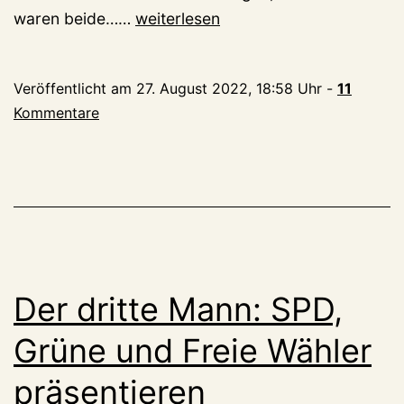
Fast
waren beide……
weiterlesen
100
Prozent
Veröffentlicht am
27. August 2022, 18:58 Uhr
-
11
für
Kommentare
Gerwers
und
Welberts
–
in
den
eigenen
Der dritte Mann: SPD,
Reihen
Grüne und Freie Wähler
präsentieren