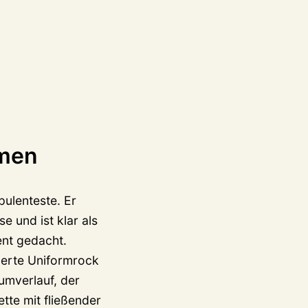
rmen
pulenteste. Er
 und ist klar als
ent gedacht.
gerte Uniformrock
mverlauf, der
tte mit fließender