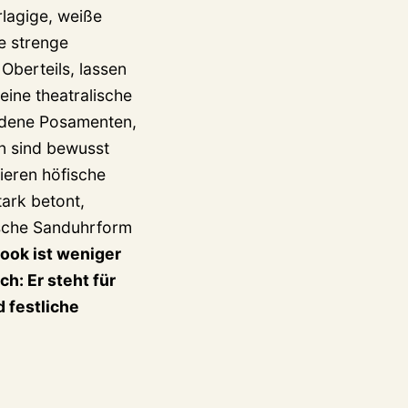
lagige, weiße
ie strenge
Oberteils, lassen
 eine theatralische
Goldene Posamenten,
n sind bewusst
ieren höfische
stark betont,
ische Sanduhrform
Look ist weniger
ch: Er steht für
d festliche