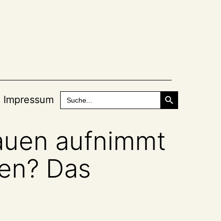
Search Button
Search
Impressum
for:
rauen aufnimmt
hen? Das