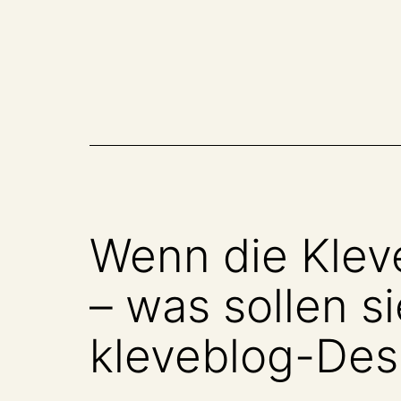
Zum
Inhalt
springen
Wenn die Klev
– was sollen s
kleveblog-Desi