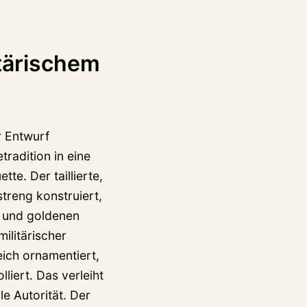
tärischem
r Entwurf
tradition in eine
tte. Der taillierte,
streng konstruiert,
n und goldenen
militärischer
eich ornamentiert,
liert. Das verleiht
e Autorität. Der