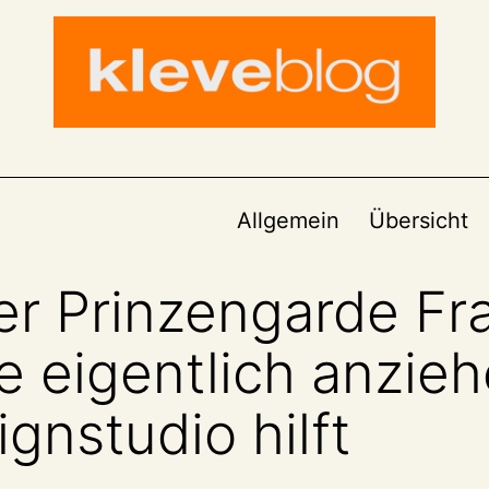
Allgemein
Übersicht
er Prinzengarde F
ie eigentlich anzie
gnstudio hilft