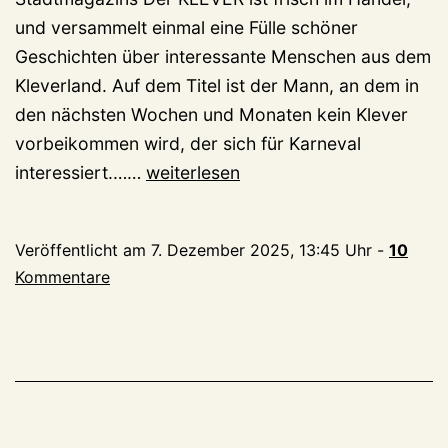
und versammelt einmal eine Fülle schöner
Geschichten über interessante Menschen aus dem
Kleverland. Auf dem Titel ist der Mann, an dem in
den nächsten Wochen und Monaten kein Klever
vorbeikommen wird, der sich für Karneval
Das
interessiert.……
weiterlesen
Geheimnis
um
Veröffentlicht am
7. Dezember 2025, 13:45 Uhr
-
10
den
Kommentare
neuen
KLEVER
ist
gelüftet