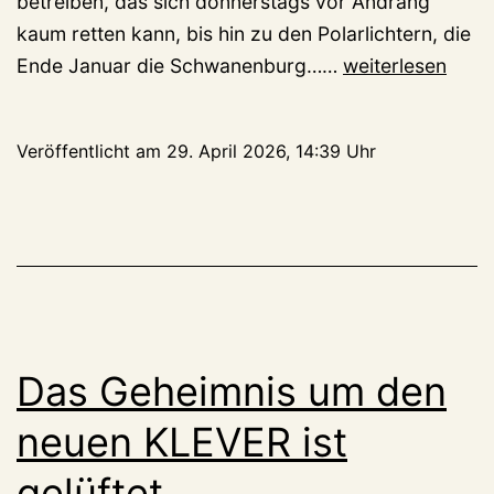
betreiben, das sich donnerstags vor Andrang
kaum retten kann, bis hin zu den Polarlichtern, die
Der
Ende Januar die Schwanenburg……
weiterlesen
neue
KLEVER
Veröffentlicht am
29. April 2026, 14:39 Uhr
ist
da:Zuckersüß,
mit
viel
Haut
und
kosmischen
Das Geheimnis um den
Effekten
neuen KLEVER ist
gelüftet