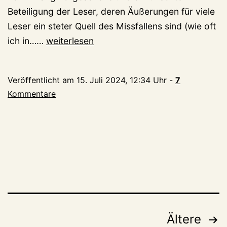
Beteiligung der Leser, deren Äußerungen für viele
Leser ein steter Quell des Missfallens sind (wie oft
kleveblog:
ich in……
weiterlesen
Unglaublicher
Meilenstein
Veröffentlicht am
15. Juli 2024, 12:34 Uhr
-
7
erreicht
Kommentare
Seitennummerierung
Ältere