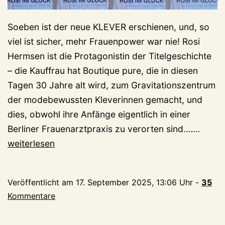
Soeben ist der neue KLEVER erschienen, und, so
viel ist sicher, mehr Frauenpower war nie! Rosi
Hermsen ist die Protagonistin der Titelgeschichte
– die Kauffrau hat Boutique pure, die in diesen
Tagen 30 Jahre alt wird, zum Gravitationszentrum
der modebewussten Kleverinnen gemacht, und
dies, obwohl ihre Anfänge eigentlich in einer
Reichl
Berliner Frauenarztpraxis zu verorten sind.……
Fraue
weiterlesen
im
neuen
Veröffentlicht am
17. September 2025, 13:06 Uhr
-
35
KLEV
Kommentare