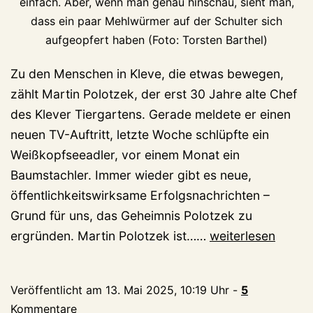
einfach. Aber, wenn man genau hinschau, sieht man,
dass ein paar Mehlwürmer auf der Schulter sich
aufgeopfert haben (Foto: Torsten Barthel)
Zu den Menschen in Kleve, die etwas bewegen,
zählt Martin Polotzek, der erst 30 Jahre alte Chef
des Klever Tiergartens. Gerade meldete er einen
neuen TV-Auftritt, letzte Woche schlüpfte ein
Weißkopfseeadler, vor einem Monat ein
Baumstachler. Immer wieder gibt es neue,
öffentlichkeitswirksame Erfolgsnachrichten –
Grund für uns, das Geheimnis Polotzek zu
Das
ergründen. Martin Polotzek ist……
weiterlesen
Warten
hat
Veröffentlicht am
13. Mai 2025, 10:19 Uhr
-
5
ein
Kommentare