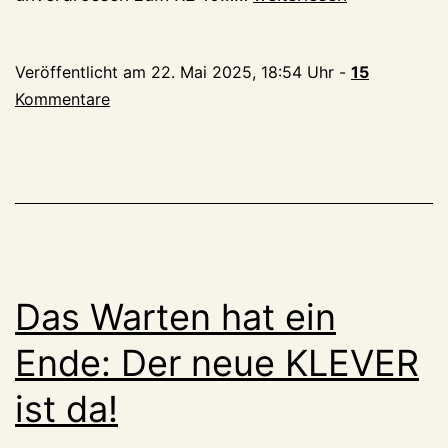
es
auf
Veröffentlicht am
22. Mai 2025, 18:54 Uhr
-
15
kleveblog
Kommentare
in
den
vergangenen
Tagen
etwas
ruhiger
war…
Das Warten hat ein
Ende: Der neue KLEVER
ist da!