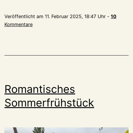
war
bei
Veröffentlicht am
11. Februar 2025, 18:47 Uhr
-
10
kleveblog
Kommentare
los?
Romantisches
Sommerfrühstück