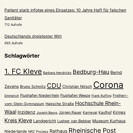
Patient starb infolge eines Einsatzes: 10 Jahre Haft für falschen
Sanitäter
712 Aufrufe
Deutschlands dreistester Wirt
665 Aufrufe
Schlagwörter
1. FC Kleve
Bedburg-Hau
Bernd
Barbara Hendricks
Corona
CDU
Zevens
Christian Nitsch
Bruno Schmitz
Flughafen Niederrhein
Flughafen Weeze
Freiherr-
Emmerich
Frank Ruffing
Hochschule Rhein-
vom-Stein-Gymnasium
Hagsche Straße
Waal
Inzidenz
Kirmes
Jürgen Rauer
Kaufhof
Karneval
Joseph Beuys
Kreis Kleve
Landgericht
Museum Kurhaus
Ludger van Bebber
Rheinische Post
Rathaus
Niederlande
NRZ
Prozess