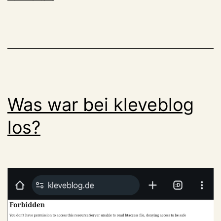
Ende:
Der
neue
KLEVER
ist
da!
Was war bei kleveblog
los?