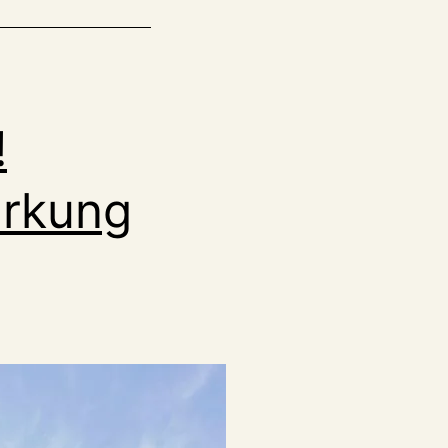
!
ärkung