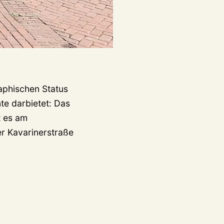
aphischen Status
te darbietet: Das
t es am
er Kavarinerstraße