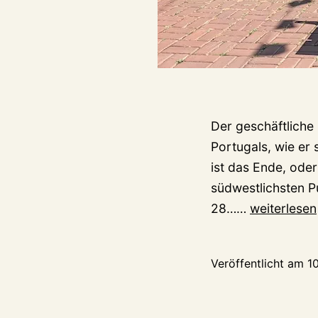
Der geschäftliche
Portugals, wie er
ist das Ende, oder
südwestlichsten P
Kasa
28……
weiterlesen
Algarve:
É
Veröffentlicht am
10
o
fim
–