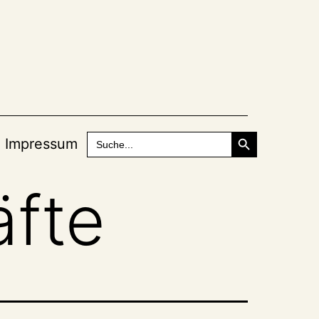
Search Button
Search
Impressum
for:
fte