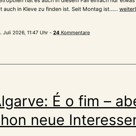
tropolen hat es auch in diesem Fall einfach nur etwas 
Kleve
 auch in Kleve zu finden ist. Seit Montag ist……
weiter
hat
das
. Juli 2026, 11:47 Uhr
-
24
Kommentare
erste
Pilates
Studio
lgarve: É o fim – ab
chon neue Interesse