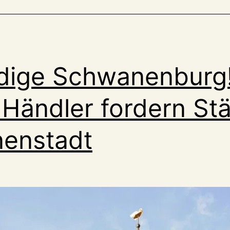
dige Schwanenburg
en
 Händler fordern St
nenstadt