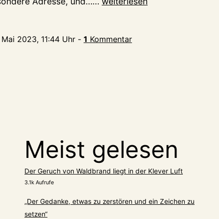
Der
besondere Adresse, und……
weiterlesen
neue
KLEVER
. Mai 2023, 11:44 Uhr
-
1
Kommentar
–
eine
runde
Sache
Meist gelesen
Der Geruch von Waldbrand liegt in der Klever Luft
3.1k Aufrufe
„Der Gedanke, etwas zu zerstören und ein Zeichen zu
setzen“