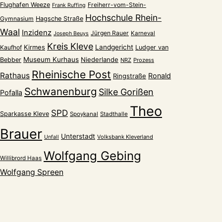
Flughafen Weeze
Freiherr-vom-Stein-
Frank Ruffing
Hochschule Rhein-
Gymnasium
Hagsche Straße
Waal
Inzidenz
Jürgen Rauer
Karneval
Joseph Beuys
Kreis Kleve
Kirmes
Landgericht
Kaufhof
Ludger van
Museum Kurhaus
Niederlande
Bebber
NRZ
Prozess
Rheinische Post
Rathaus
Ronald
Ringstraße
Schwanenburg
Silke Gorißen
Pofalla
Theo
SPD
Sparkasse Kleve
Spoykanal
Stadthalle
Brauer
Unterstadt
Volksbank Kleverland
Unfall
Wolfgang Gebing
Willibrord Haas
Wolfgang Spreen