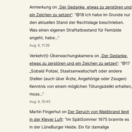
Anmerkung
on
„Der Gedanke, etwas zu zerstören und
ein Zeichen zu setzen“
: “
@18 Ich habe im Grunde nur
den aktuellen Stand der Rechtslage beschrieben.
Was einen eigenen Straftatbestand für Femizide
angeht, habe…
”
Aug. 6, 11:39
Verkehr(t)-Überwachungskamera
on
„Der Gedanke,
etwas zu zerstören und ein Zeichen zu setzen“
: “
@17
„Sobald Polizei, Staatsanwaltschaft oder andere
Stellen (auch über Ärzte, Angehörige oder Zeugen)
Kenntnis von einem möglichen Tötungsdelikt erhalten,
muss…
”
Aug. 6, 10:45
Martin Fingerhut
on
Der Geruch von Waldbrand liegt
in der Klever Luft
: “
Im SpätSommer 1975 brannte es
in der LüneBurger Heide. Ein für damalige