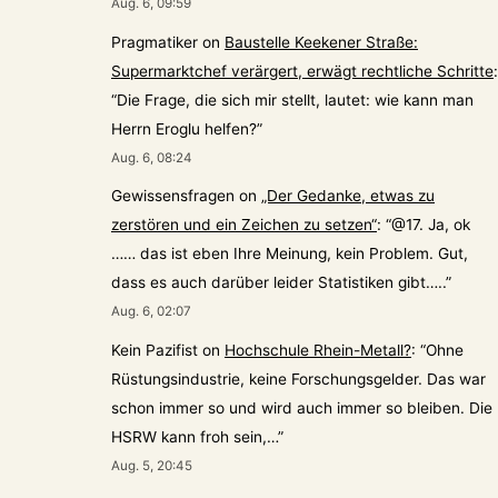
Aug. 6, 09:59
Pragmatiker
on
Baustelle Keekener Straße:
Supermarktchef verärgert, erwägt rechtliche Schritte
:
“
Die Frage, die sich mir stellt, lautet: wie kann man
Herrn Eroglu helfen?
”
Aug. 6, 08:24
Gewissensfragen
on
„Der Gedanke, etwas zu
zerstören und ein Zeichen zu setzen“
: “
@17. Ja, ok
…… das ist eben Ihre Meinung, kein Problem. Gut,
dass es auch darüber leider Statistiken gibt…..
”
Aug. 6, 02:07
Kein Pazifist
on
Hochschule Rhein-Metall?
: “
Ohne
Rüstungsindustrie, keine Forschungsgelder. Das war
schon immer so und wird auch immer so bleiben. Die
HSRW kann froh sein,…
”
Aug. 5, 20:45