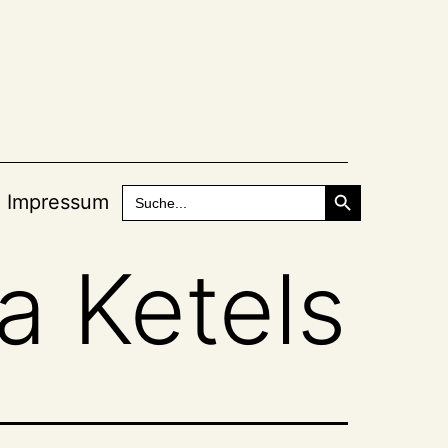
Search Button
Search
Impressum
for:
a Ketels