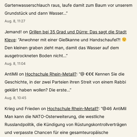
Gartenwasserschlauch raus, laufe damit zum Baum vor unserem
Grundstück und dann Wasser…
”
Aug. 8, 11:27
Jemand!
on
Grillen bei 35 Grad und Dürre: Das sagt die Stadt
Kleve
: “
Anwohner mit einer Gießkanne und Handschaufel?!
Den kleinen graben zieht man, damit das Wasser auf dem
ausgetrockneten Boden nicht…
”
Aug. 8, 11:04
AntiMil
on
Hochschule Rhein-Metall?
: “
@ €€€ Kennen Sie die
Geschichte, in der zwei Parteien ihren Streit von einem Rabbi
geklärt haben wollen? Die erste…
”
Aug. 8, 10:45
Krieg und Frieden
on
Hochschule Rhein-Metall?
: “
@46 AntiMil
Man kann die NATO-Osterweiterung, die westliche
Russlandpolitik, die Kündigung von Rüstungskontrollverträgen
und verpasste Chancen für eine gesamteuropäische