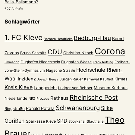
Balla-Ballamann?
627 Aufrufe
Schlagwörter
1. FC Kleve
Bedburg-Hau
Bernd
Barbara Hendricks
Corona
CDU
Zevens
Christian Nitsch
Bruno Schmitz
Flughafen Niederrhein
Flughafen Weeze
Freiherr-
Emmerich
Frank Ruffing
Hochschule Rhein-
vom-Stein-Gymnasium
Hagsche Straße
Waal
Inzidenz
Kirmes
Jürgen Rauer
Kaufhof
Karneval
Joseph Beuys
Kreis Kleve
Landgericht
Museum Kurhaus
Ludger van Bebber
Rheinische Post
Rathaus
Niederlande
NRZ
Prozess
Schwanenburg
Silke
Ronald Pofalla
Ringstraße
Theo
Gorißen
SPD
Sparkasse Kleve
Spoykanal
Stadthalle
Brauer