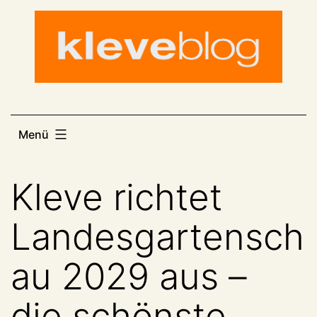
Zum
Inhalt
springen
Menü
Kleve richtet
Landesgartensch
au 2029 aus –
die schönste