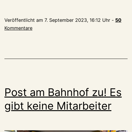
die
ihr
Veröffentlicht am
7. September 2023, 16:12 Uhr
-
50
eintretet
Kommentare
in
die
Welt
des
Öffentlichen
Verkehrs,
lasset
Post am Bahnhof zu! Es
alle
Hoffnung
gibt keine Mitarbeiter
fahren!