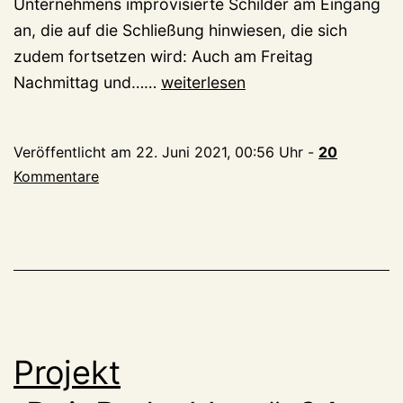
Unternehmens improvisierte Schilder am Eingang
an, die auf die Schließung hinwiesen, die sich
zudem fortsetzen wird: Auch am Freitag
Post
Nachmittag und……
weiterlesen
am
Bahnhof
Veröffentlicht am
22. Juni 2021, 00:56 Uhr
-
20
zu!
Kommentare
Es
gibt
keine
Mitarbeiter
Projekt