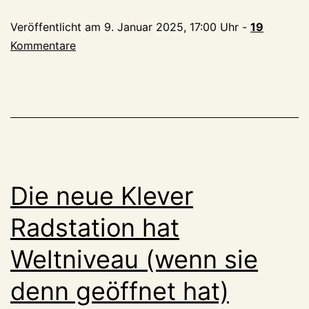
„Bahnhof“
Veröffentlicht am
9. Januar 2025, 17:00 Uhr
-
19
hat
Kommentare
wieder
ein
Café
Die neue Klever
Radstation hat
Weltniveau (wenn sie
denn geöffnet hat)