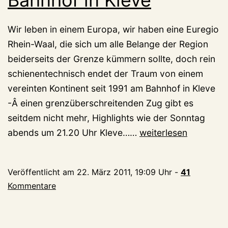
Bahnhof in Kleve
Wir leben in einem Europa, wir haben eine Euregio
Rhein-Waal, die sich um alle Belange der Region
beiderseits der Grenze kümmern sollte, doch rein
schienentechnisch endet der Traum von einem
vereinten Kontinent seit 1991 am Bahnhof in Kleve
-Â einen grenzüberschreitenden Zug gibt es
seitdem nicht mehr, Highlights wie der Sonntag
Europa
abends um 21.20 Uhr Kleve……
weiterlesen
endet
am
Veröffentlicht am
22. März 2011, 19:09 Uhr
-
41
Bahnhof
Kommentare
in
Kleve