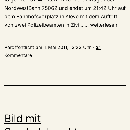
NordWestBahn 75062 und endet um 21:42 Uhr auf
dem Bahnhofsvorplatz in Kleve mit dem Auftritt
Eine
von zwei Polizeibeamten in Zivil……
weiterlesen
kleine
Bahnhofsschläge
Veröffentlicht am
1. Mai 2011, 13:23 Uhr
-
21
(Tanz
Kommentare
in
den
Mai)
Bild mit