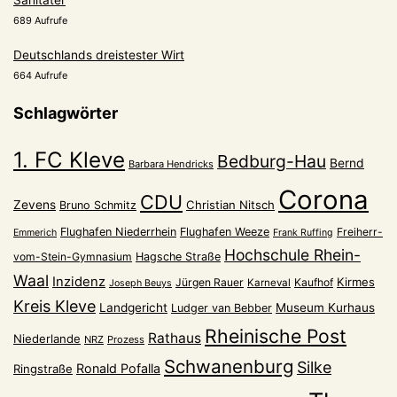
Sanitäter
689 Aufrufe
Deutschlands dreistester Wirt
664 Aufrufe
Schlagwörter
1. FC Kleve
Bedburg-Hau
Bernd
Barbara Hendricks
Corona
CDU
Zevens
Christian Nitsch
Bruno Schmitz
Flughafen Niederrhein
Flughafen Weeze
Freiherr-
Emmerich
Frank Ruffing
Hochschule Rhein-
vom-Stein-Gymnasium
Hagsche Straße
Waal
Inzidenz
Kirmes
Jürgen Rauer
Kaufhof
Karneval
Joseph Beuys
Kreis Kleve
Landgericht
Museum Kurhaus
Ludger van Bebber
Rheinische Post
Rathaus
Niederlande
NRZ
Prozess
Schwanenburg
Silke
Ronald Pofalla
Ringstraße