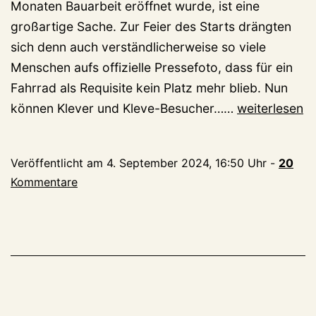
Monaten Bauarbeit eröffnet wurde, ist eine
großartige Sache. Zur Feier des Starts drängten
sich denn auch verständlicherweise so viele
Menschen aufs offizielle Pressefoto, dass für ein
Fahrrad als Requisite kein Platz mehr blieb. Nun
Die
können Klever und Kleve-Besucher……
weiterlesen
neue
Klever
Veröffentlicht am
4. September 2024, 16:50 Uhr
-
20
Radstation
Kommentare
hat
Weltniveau
(wenn
sie
denn
geöffnet
hat)