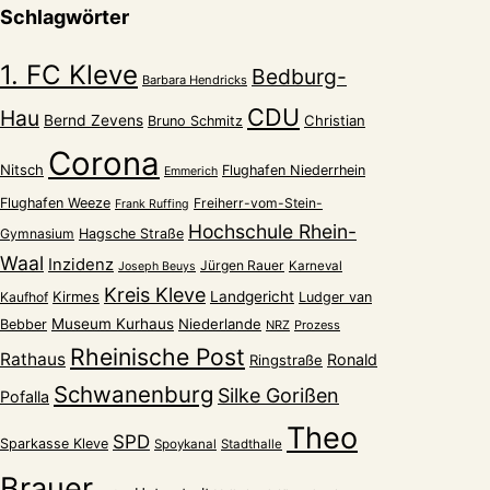
Schlagwörter
1. FC Kleve
Bedburg-
Barbara Hendricks
CDU
Hau
Bernd Zevens
Christian
Bruno Schmitz
Corona
Nitsch
Flughafen Niederrhein
Emmerich
Flughafen Weeze
Freiherr-vom-Stein-
Frank Ruffing
Hochschule Rhein-
Gymnasium
Hagsche Straße
Waal
Inzidenz
Jürgen Rauer
Karneval
Joseph Beuys
Kreis Kleve
Kirmes
Landgericht
Kaufhof
Ludger van
Museum Kurhaus
Niederlande
Bebber
NRZ
Prozess
Rheinische Post
Rathaus
Ronald
Ringstraße
Schwanenburg
Silke Gorißen
Pofalla
Theo
SPD
Sparkasse Kleve
Spoykanal
Stadthalle
Brauer