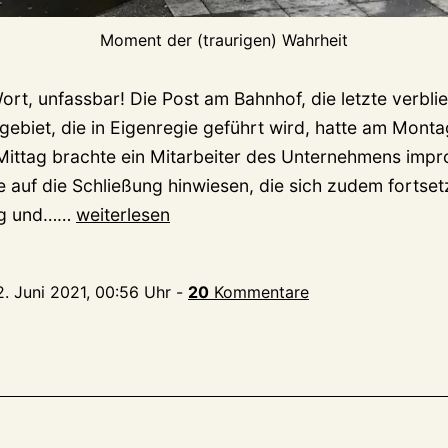
Moment der (traurigen) Wahrheit
Wort, unfassbar! Die Post am Bahnhof, die letzte verblie
gebiet, die in Eigenregie geführt wird, hatte am Mont
ittag brachte ein Mitarbeiter des Unternehmens impro
e auf die Schließung hinwiesen, die sich zudem fortse
Post
tag und……
weiterlesen
am
Bahnhof
2. Juni 2021, 00:56 Uhr
-
20
Kommentare
zu!
Es
gibt
keine
Mitarbeiter