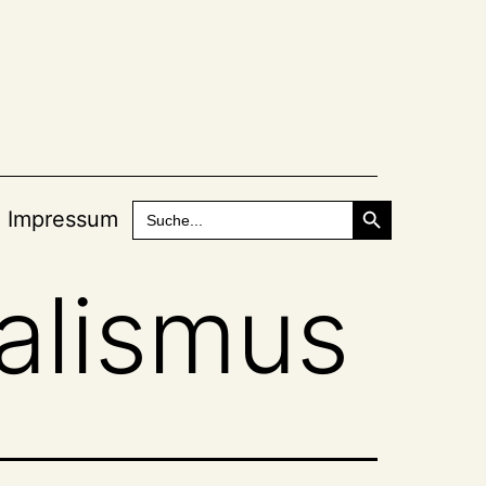
Search Button
Search
Impressum
for:
alismus