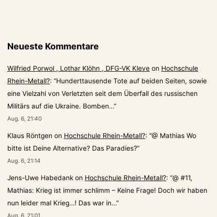
Neueste Kommentare
Wilfried Porwol , Lothar Klöhn , DFG-VK Kleve
on
Hochschule
Rhein-Metall?
: “
Hunderttausende Tote auf beiden Seiten, sowie
eine Vielzahl von Verletzten seit dem Überfall des russischen
Militärs auf die Ukraine. Bomben…
”
Aug. 6, 21:40
Klaus Röntgen
on
Hochschule Rhein-Metall?
: “
@ Mathias Wo
bitte ist Deine Alternative? Das Paradies?
”
Aug. 6, 21:14
Jens-Uwe Habedank
on
Hochschule Rhein-Metall?
: “
@ #11,
Mathias: Krieg ist immer schlimm – Keine Frage! Doch wir haben
nun leider mal Krieg…! Das war in…
”
Aug. 6, 21:01