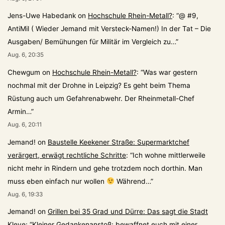
Jens-Uwe Habedank
on
Hochschule Rhein-Metall?
: “
@ #9,
AntiMil ( Wieder Jemand mit Versteck-Namen!) In der Tat – Die
Ausgaben/ Bemühungen für Militär im Vergleich zu…
”
Aug. 6, 20:35
Chewgum
on
Hochschule Rhein-Metall?
: “
Was war gestern
nochmal mit der Drohne in Leipzig? Es geht beim Thema
Rüstung auch um Gefahrenabwehr. Der Rheinmetall-Chef
Armin…
”
Aug. 6, 20:11
Jemand!
on
Baustelle Keekener Straße: Supermarktchef
verärgert, erwägt rechtliche Schritte
: “
Ich wohne mittlerweile
nicht mehr in Rindern und gehe trotzdem noch dorthin. Man
muss eben einfach nur wollen
Während…
”
Aug. 6, 19:33
Jemand!
on
Grillen bei 35 Grad und Dürre: Das sagt die Stadt
Kleve
: “
Kleiner Gedankenanstoß: bewaffnet euch mit einer