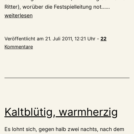
Zeit
Ritter), worüber die Festspielleitung not……
für
weiterlesen
ein
Lob:
Veröffentlicht am
21. Juli 2011, 12:21 Uhr
-
22
Seezünge
Kommentare
am
Großen
Markt
Kaltblütig, warmherzig
Es lohnt sich, gegen halb zwei nachts, nach dem