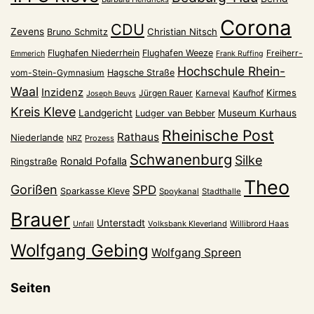
Corona
CDU
Zevens
Christian Nitsch
Bruno Schmitz
Flughafen Niederrhein
Flughafen Weeze
Freiherr-
Emmerich
Frank Ruffing
Hochschule Rhein-
vom-Stein-Gymnasium
Hagsche Straße
Waal
Inzidenz
Kirmes
Jürgen Rauer
Kaufhof
Karneval
Joseph Beuys
Kreis Kleve
Landgericht
Museum Kurhaus
Ludger van Bebber
Rheinische Post
Rathaus
Niederlande
NRZ
Prozess
Schwanenburg
Silke
Ronald Pofalla
Ringstraße
Theo
Gorißen
SPD
Sparkasse Kleve
Spoykanal
Stadthalle
Brauer
Unterstadt
Volksbank Kleverland
Willibrord Haas
Unfall
Wolfgang Gebing
Wolfgang Spreen
Seiten