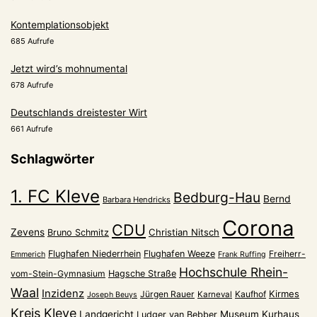
Kontemplationsobjekt
685 Aufrufe
Jetzt wird’s mohnumental
678 Aufrufe
Deutschlands dreistester Wirt
661 Aufrufe
Schlagwörter
1. FC Kleve
Bedburg-Hau
Bernd
Barbara Hendricks
Corona
CDU
Zevens
Christian Nitsch
Bruno Schmitz
Flughafen Niederrhein
Flughafen Weeze
Freiherr-
Emmerich
Frank Ruffing
Hochschule Rhein-
vom-Stein-Gymnasium
Hagsche Straße
Waal
Inzidenz
Kirmes
Jürgen Rauer
Kaufhof
Karneval
Joseph Beuys
Kreis Kleve
Landgericht
Museum Kurhaus
Ludger van Bebber