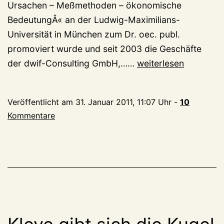
Ursachen – Meßmethoden – ökonomische
BedeutungÂ« an der Ludwig-Maximilians-
Universität in München zum Dr. oec. publ.
promoviert wurde und seit 2003 die Geschäfte
Geistige
der dwif-Consulting GmbH,……
weiterlesen
Schlagsahne,
so
Veröffentlicht am
31. Januar 2011, 11:07 Uhr
-
10
what?
Kommentare
8219
Tagestouristen,
so
what?