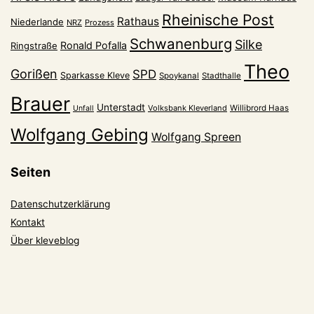
Rheinische Post
Rathaus
Niederlande
NRZ
Prozess
Schwanenburg
Silke
Ronald Pofalla
Ringstraße
Theo
Gorißen
SPD
Sparkasse Kleve
Spoykanal
Stadthalle
Brauer
Unterstadt
Volksbank Kleverland
Willibrord Haas
Unfall
Wolfgang Gebing
Wolfgang Spreen
Seiten
Datenschutzerklärung
Kontakt
Über kleveblog