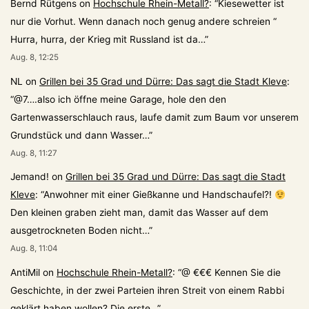
Bernd Rütgens
on
Hochschule Rhein-Metall?
: “
Kiesewetter ist
nur die Vorhut. Wenn danach noch genug andere schreien “
Hurra, hurra, der Krieg mit Russland ist da…
”
Aug. 8, 12:25
NL
on
Grillen bei 35 Grad und Dürre: Das sagt die Stadt Kleve
:
“
@7….also ich öffne meine Garage, hole den den
Gartenwasserschlauch raus, laufe damit zum Baum vor unserem
Grundstück und dann Wasser…
”
Aug. 8, 11:27
Jemand!
on
Grillen bei 35 Grad und Dürre: Das sagt die Stadt
Kleve
: “
Anwohner mit einer Gießkanne und Handschaufel?!
Den kleinen graben zieht man, damit das Wasser auf dem
ausgetrockneten Boden nicht…
”
Aug. 8, 11:04
AntiMil
on
Hochschule Rhein-Metall?
: “
@ €€€ Kennen Sie die
Geschichte, in der zwei Parteien ihren Streit von einem Rabbi
geklärt haben wollen? Die erste…
”