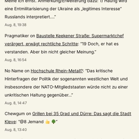
Meine ich ernst. Anmerkung/Erweiterung dazu: 1) Häufig wird
eine Entmilitarisierung der Ukraine als „legitimes Interesse“
Russlands interpretiert.…
”
Aug. 8, 19:38
Pragmatiker
on
Baustelle Keekener Straße: Supermarktchef
verärgert, erwägt rechtliche Schritte
: “
19 Doch, er hat es
verstanden. Aber bin nicht gleicher Meinung.
”
Aug. 8, 16:54
No Name
on
Hochschule Rhein-Metall?
: “
Das kritische
Hinterfragen der Politik der sogenannten westlichen Welt und
insbesondere der NATO-Mitgliedstaaten würde nicht zu einer
unkritischen Haltung gegenüber…
”
Aug. 8, 14:47
Chewgum
on
Grillen bei 35 Grad und Dürre: Das sagt die Stadt
Kleve
: “
@8 Jemand
”
Aug. 8, 13:40