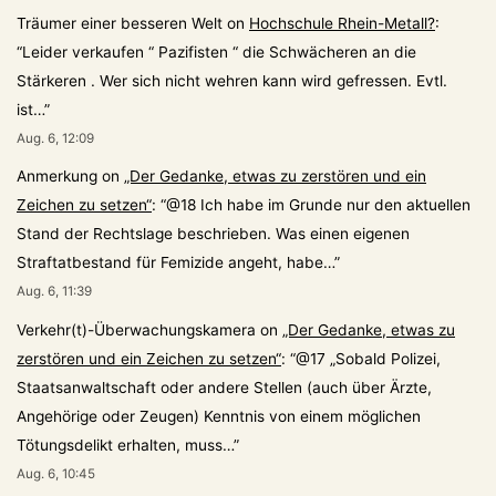
Träumer einer besseren Welt
on
Hochschule Rhein-Metall?
:
“
Leider verkaufen “ Pazifisten “ die Schwächeren an die
Stärkeren . Wer sich nicht wehren kann wird gefressen. Evtl.
ist…
”
Aug. 6, 12:09
Anmerkung
on
„Der Gedanke, etwas zu zerstören und ein
Zeichen zu setzen“
: “
@18 Ich habe im Grunde nur den aktuellen
Stand der Rechtslage beschrieben. Was einen eigenen
Straftatbestand für Femizide angeht, habe…
”
Aug. 6, 11:39
Verkehr(t)-Überwachungskamera
on
„Der Gedanke, etwas zu
zerstören und ein Zeichen zu setzen“
: “
@17 „Sobald Polizei,
Staatsanwaltschaft oder andere Stellen (auch über Ärzte,
Angehörige oder Zeugen) Kenntnis von einem möglichen
Tötungsdelikt erhalten, muss…
”
Aug. 6, 10:45