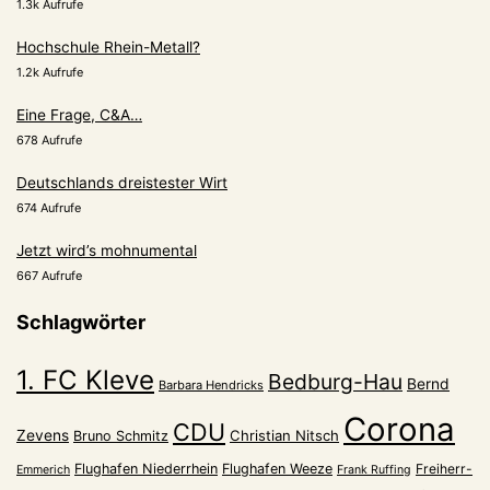
1.3k Aufrufe
Hochschule Rhein-Metall?
1.2k Aufrufe
Eine Frage, C&A…
678 Aufrufe
Deutschlands dreistester Wirt
674 Aufrufe
Jetzt wird’s mohnumental
667 Aufrufe
Schlagwörter
1. FC Kleve
Bedburg-Hau
Bernd
Barbara Hendricks
Corona
CDU
Zevens
Christian Nitsch
Bruno Schmitz
Flughafen Niederrhein
Flughafen Weeze
Freiherr-
Emmerich
Frank Ruffing