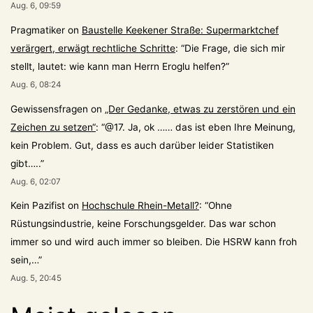
Aug. 6, 09:59
Pragmatiker
on
Baustelle Keekener Straße: Supermarktchef
verärgert, erwägt rechtliche Schritte
: “
Die Frage, die sich mir
stellt, lautet: wie kann man Herrn Eroglu helfen?
”
Aug. 6, 08:24
Gewissensfragen
on
„Der Gedanke, etwas zu zerstören und ein
Zeichen zu setzen“
: “
@17. Ja, ok …… das ist eben Ihre Meinung,
kein Problem. Gut, dass es auch darüber leider Statistiken
gibt…..
”
Aug. 6, 02:07
Kein Pazifist
on
Hochschule Rhein-Metall?
: “
Ohne
Rüstungsindustrie, keine Forschungsgelder. Das war schon
immer so und wird auch immer so bleiben. Die HSRW kann froh
sein,…
”
Aug. 5, 20:45