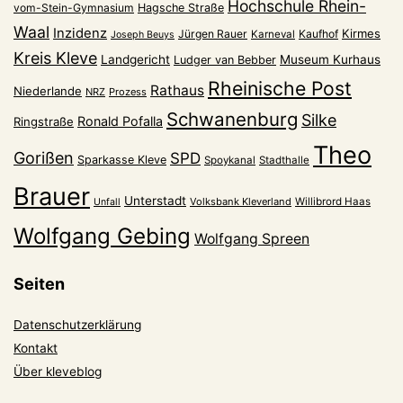
Hochschule Rhein-
vom-Stein-Gymnasium
Hagsche Straße
Waal
Inzidenz
Kirmes
Jürgen Rauer
Kaufhof
Karneval
Joseph Beuys
Kreis Kleve
Landgericht
Museum Kurhaus
Ludger van Bebber
Rheinische Post
Rathaus
Niederlande
NRZ
Prozess
Schwanenburg
Silke
Ronald Pofalla
Ringstraße
Theo
Gorißen
SPD
Sparkasse Kleve
Spoykanal
Stadthalle
Brauer
Unterstadt
Volksbank Kleverland
Willibrord Haas
Unfall
Wolfgang Gebing
Wolfgang Spreen
Seiten
Datenschutzerklärung
Kontakt
Über kleveblog