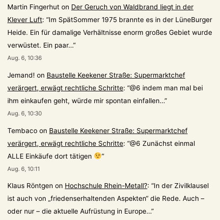
Martin Fingerhut
on
Der Geruch von Waldbrand liegt in der
Klever Luft
: “
Im SpätSommer 1975 brannte es in der LüneBurger
Heide. Ein für damalige Verhältnisse enorm großes Gebiet wurde
verwüstet. Ein paar…
”
Aug. 6, 10:36
Jemand!
on
Baustelle Keekener Straße: Supermarktchef
verärgert, erwägt rechtliche Schritte
: “
@6 indem man mal bei
ihm einkaufen geht, würde mir spontan einfallen…
”
Aug. 6, 10:30
Tembaco
on
Baustelle Keekener Straße: Supermarktchef
verärgert, erwägt rechtliche Schritte
: “
@6 Zunächst einmal
ALLE Einkäufe dort tätigen
”
Aug. 6, 10:11
Klaus Röntgen
on
Hochschule Rhein-Metall?
: “
In der Zivilklausel
ist auch von „friedenserhaltenden Aspekten“ die Rede. Auch –
oder nur – die aktuelle Aufrüstung in Europe…
”