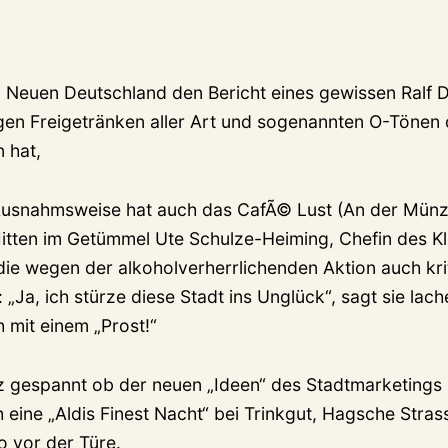
m Neuen Deutschland den Bericht eines gewissen Ralf D
gen Freigetränken aller Art und sogenannten O-Tönen 
 hat,
: Ausnahmsweise hat auch das CafÃ© Lust (An der Mün
itten im Getümmel Ute Schulze-Heiming, Chefin des K
die wegen der alkoholverherrlichenden Aktion auch kri
: „Ja, ich stürze diese Stadt ins Unglück“, sagt sie lac
 mit einem „Prost!“
 gespannt ob der neuen „Ideen“ des Stadtmarketings , 
 eine „Aldis Finest Nacht“ bei Trinkgut, Hagsche Stras
o vor der Türe.