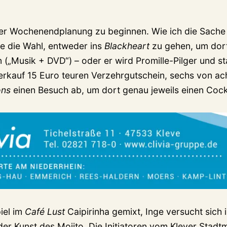
 der Wochenendplanung zu beginnen. Wie ich die Sache 
ve die Wahl, entweder ins
Blackheart
zu gehen, um dor
(„Musik + DVD“) – oder er wird Promille-Pilger und sta
erkauf 15 Euro teuren Verzehrgutschein, sechs von ac
ons
einen Besuch ab, um dort genau jeweils einen Cockt
iel im
Café Lust
Caipirinha gemixt, Inge versucht sich i
er Kunst des Mojito. Die Initiatoren vom Klever Stadt