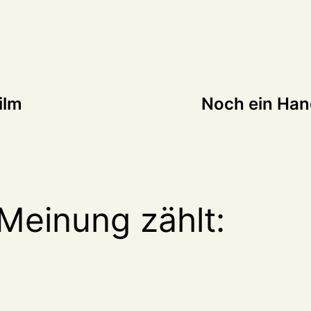
tion
ilm
Noch ein Hand
Meinung zählt: