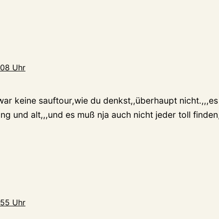
:08 Uhr
s war keine sauftour,wie du denkst,,überhaupt nicht.,,,es
ng und alt,,,und es muß nja auch nicht jeder toll finde
:55 Uhr