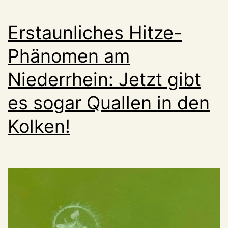
zieht
in
Erstaunliches Hitze-
die
City
Phänomen am
Niederrhein: Jetzt gibt
es sogar Quallen in den
Kolken!