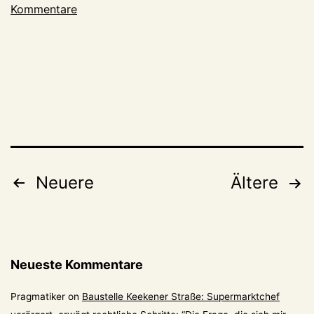
Kommentare
Pilates-
Studio
Seitennummerierung
Neuere
Ältere
der
Beiträge
Neueste Kommentare
Pragmatiker
on
Baustelle Keekener Straße: Supermarktchef