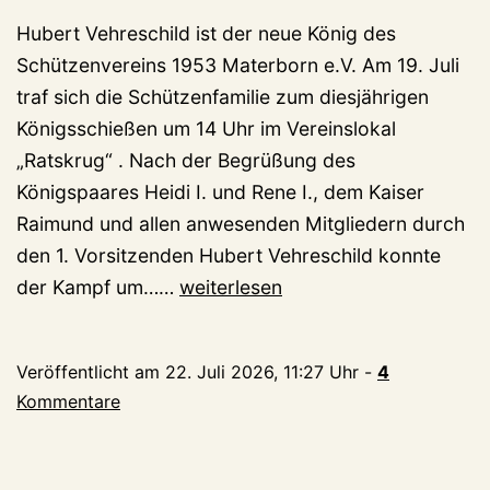
Hubert Vehreschild ist der neue König des
Schützenvereins 1953 Materborn e.V. Am 19. Juli
traf sich die Schützenfamilie zum diesjährigen
Königsschießen um 14 Uhr im Vereinslokal
„Ratskrug“ . Nach der Begrüßung des
Königspaares Heidi I. und Rene I., dem Kaiser
Raimund und allen anwesenden Mitgliedern durch
den 1. Vorsitzenden Hubert Vehreschild konnte
Hubert
der Kampf um……
weiterlesen
Vehreschild
neuer
Veröffentlicht am
22. Juli 2026, 11:27 Uhr
-
4
König
Kommentare
in
Materborn