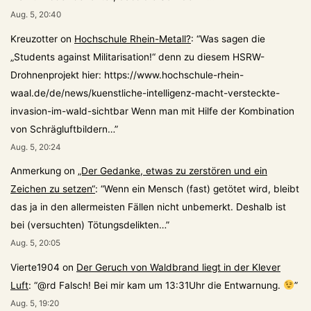
Aug. 5, 20:40
Kreuzotter
on
Hochschule Rhein-Metall?
: “
Was sagen die
„Students against Militarisation!“ denn zu diesem HSRW-
Drohnenprojekt hier: https://www.hochschule-rhein-
waal.de/de/news/kuenstliche-intelligenz-macht-versteckte-
invasion-im-wald-sichtbar Wenn man mit Hilfe der Kombination
von Schrägluftbildern…
”
Aug. 5, 20:24
Anmerkung
on
„Der Gedanke, etwas zu zerstören und ein
Zeichen zu setzen“
: “
Wenn ein Mensch (fast) getötet wird, bleibt
das ja in den allermeisten Fällen nicht unbemerkt. Deshalb ist
bei (versuchten) Tötungsdelikten…
”
Aug. 5, 20:05
Vierte1904
on
Der Geruch von Waldbrand liegt in der Klever
Luft
: “
@rd Falsch! Bei mir kam um 13:31Uhr die Entwarnung.
”
Aug. 5, 19:20