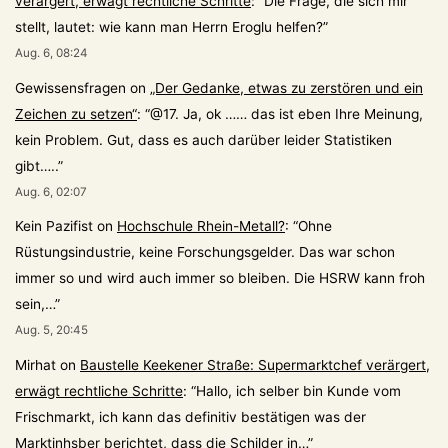
verärgert, erwägt rechtliche Schritte
: “
Die Frage, die sich mir
stellt, lautet: wie kann man Herrn Eroglu helfen?
”
Aug. 6, 08:24
Gewissensfragen
on
„Der Gedanke, etwas zu zerstören und ein
Zeichen zu setzen“
: “
@17. Ja, ok …… das ist eben Ihre Meinung,
kein Problem. Gut, dass es auch darüber leider Statistiken
gibt…..
”
Aug. 6, 02:07
Kein Pazifist
on
Hochschule Rhein-Metall?
: “
Ohne
Rüstungsindustrie, keine Forschungsgelder. Das war schon
immer so und wird auch immer so bleiben. Die HSRW kann froh
sein,…
”
Aug. 5, 20:45
Mirhat
on
Baustelle Keekener Straße: Supermarktchef verärgert,
erwägt rechtliche Schritte
: “
Hallo, ich selber bin Kunde vom
Frischmarkt, ich kann das definitiv bestätigen was der
Marktinhsber berichtet, dass die Schilder in…
”