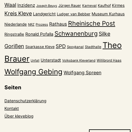
Waal
Inzidenz
Kirmes
Jürgen Rauer
Kaufhof
Karneval
Joseph Beuys
Kreis Kleve
Landgericht
Museum Kurhaus
Ludger van Bebber
Rheinische Post
Rathaus
Niederlande
NRZ
Prozess
Schwanenburg
Silke
Ronald Pofalla
Ringstraße
Theo
Gorißen
SPD
Sparkasse Kleve
Spoykanal
Stadthalle
Brauer
Unterstadt
Volksbank Kleverland
Willibrord Haas
Unfall
Wolfgang Gebing
Wolfgang Spreen
Seiten
Datenschutzerklärung
Kontakt
Über kleveblog