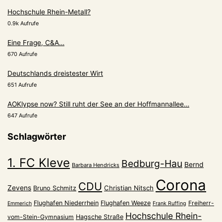
Hochschule Rhein-Metall?
0.9k Aufrufe
Eine Frage, C&A…
670 Aufrufe
Deutschlands dreistester Wirt
651 Aufrufe
AOKlypse now? Still ruht der See an der Hoffmannallee…
647 Aufrufe
Schlagwörter
1. FC Kleve
Bedburg-Hau
Bernd
Barbara Hendricks
Corona
CDU
Zevens
Christian Nitsch
Bruno Schmitz
Flughafen Niederrhein
Flughafen Weeze
Freiherr-
Emmerich
Frank Ruffing
Hochschule Rhein-
vom-Stein-Gymnasium
Hagsche Straße