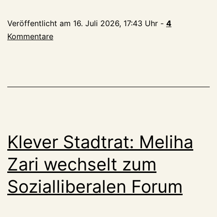
am
Veröffentlicht am
16. Juli 2026, 17:43 Uhr
-
4
Niederrhei
Kommentare
Jetzt
gibt
es
sogar
Quallen
in
den
Klever Stadtrat: Meliha
Kolken!
Zari wechselt zum
Sozialliberalen Forum