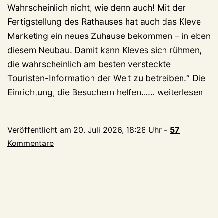
Wahrscheinlich nicht, wie denn auch! Mit der
Fertigstellung des Rathauses hat auch das Kleve
Marketing ein neues Zuhause bekommen – in eben
diesem Neubau. Damit kann Kleves sich rühmen,
die wahrscheinlich am besten versteckte
Touristen-Information der Welt zu betreiben.“ Die
Rathaus-
Einrichtung, die Besuchern helfen……
weiterlesen
Ecke
adé!
Veröffentlicht am
20. Juli 2026, 18:28 Uhr
-
57
Klever
Kommentare
Marketing-
Gesellschaft
WTM
(Tourist-
Info)