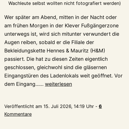
Wachleute selbst wollten nicht fotografiert werden)
Wer später am Abend, mitten in der Nacht oder
am frühen Morgen in der Klever Fußgängerzone
unterwegs ist, wird sich mitunter verwundert die
Augen reiben, sobald er die Filiale der
Bekleidungskette Hennes & Mauritz (H&M)
passiert. Die hat zu diesen Zeiten eigentlich
geschlossen, gleichwohl sind die gläsernen
Eingangstüren des Ladenlokals weit geöffnet. Vor
H&M
dem Eingang……
weiterlesen
in
Kleve
Veröffentlicht am
15. Juli 2026, 14:19 Uhr
-
6
experimentiert
Kommentare
mit
lebenden