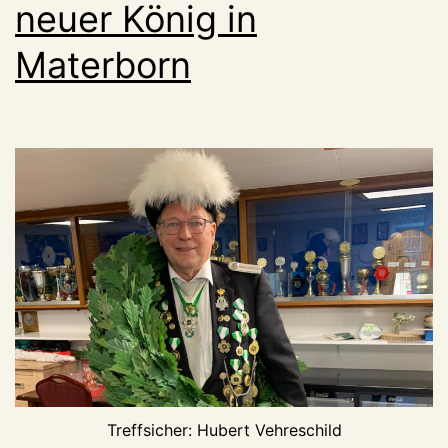
neuer König in
zwar
Materborn
sehr
große
Treffsicher: Hubert Vehreschild