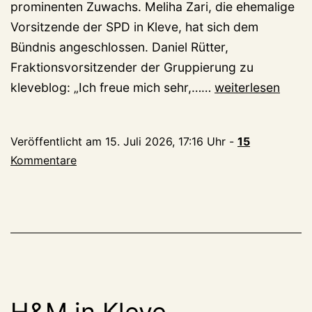
prominenten Zuwachs. Meliha Zari, die ehemalige
Vorsitzende der SPD in Kleve, hat sich dem
Bündnis angeschlossen. Daniel Rütter,
Fraktionsvorsitzender der Gruppierung zu
Klever
kleveblog: „Ich freue mich sehr,……
weiterlesen
Stadtrat:
Meliha
Veröffentlicht am
15. Juli 2026, 17:16 Uhr
-
15
Zari
Kommentare
wechselt
zum
Sozialliberalen
Forum
H&M in Kleve