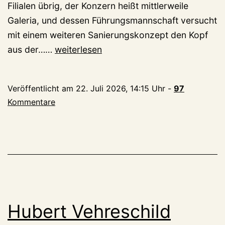
Filialen übrig, der Konzern heißt mittlerweile
Galeria, und dessen Führungsmannschaft versucht
mit einem weiteren Sanierungskonzept den Kopf
Müssen
aus der……
weiterlesen
wir
uns
Veröffentlicht am
22. Juli 2026, 14:15 Uhr
-
97
Sorgen
Kommentare
um
die
Galeria-
Filiale
in
Kleve
machen?
Hubert Vehreschild
Ja,
und