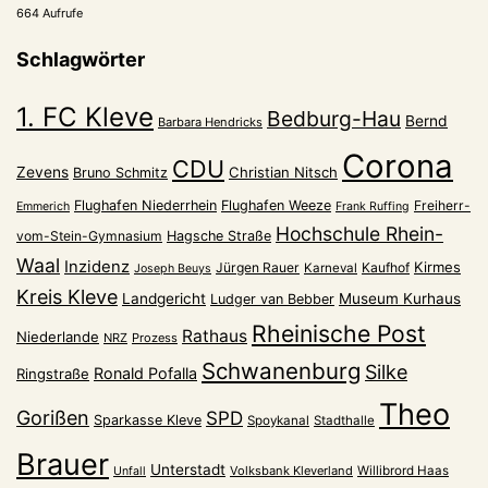
664 Aufrufe
Schlagwörter
1. FC Kleve
Bedburg-Hau
Bernd
Barbara Hendricks
Corona
CDU
Zevens
Christian Nitsch
Bruno Schmitz
Flughafen Niederrhein
Flughafen Weeze
Freiherr-
Emmerich
Frank Ruffing
Hochschule Rhein-
vom-Stein-Gymnasium
Hagsche Straße
Waal
Inzidenz
Kirmes
Jürgen Rauer
Kaufhof
Karneval
Joseph Beuys
Kreis Kleve
Landgericht
Museum Kurhaus
Ludger van Bebber
Rheinische Post
Rathaus
Niederlande
NRZ
Prozess
Schwanenburg
Silke
Ronald Pofalla
Ringstraße
Theo
Gorißen
SPD
Sparkasse Kleve
Spoykanal
Stadthalle
Brauer
Unterstadt
Volksbank Kleverland
Willibrord Haas
Unfall