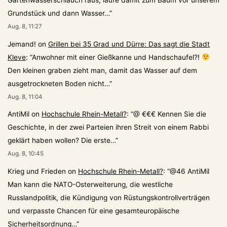
Gartenwasserschlauch raus, laufe damit zum Baum vor unserem
Grundstück und dann Wasser…
”
Aug. 8, 11:27
Jemand!
on
Grillen bei 35 Grad und Dürre: Das sagt die Stadt
Kleve
: “
Anwohner mit einer Gießkanne und Handschaufel?!
Den kleinen graben zieht man, damit das Wasser auf dem
ausgetrockneten Boden nicht…
”
Aug. 8, 11:04
AntiMil
on
Hochschule Rhein-Metall?
: “
@ €€€ Kennen Sie die
Geschichte, in der zwei Parteien ihren Streit von einem Rabbi
geklärt haben wollen? Die erste…
”
Aug. 8, 10:45
Krieg und Frieden
on
Hochschule Rhein-Metall?
: “
@46 AntiMil
Man kann die NATO-Osterweiterung, die westliche
Russlandpolitik, die Kündigung von Rüstungskontrollverträgen
und verpasste Chancen für eine gesamteuropäische
Sicherheitsordnung…
”