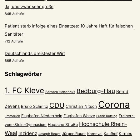
Ja, und zwar sehr große
845 Aufrufe
Patient starb infolge eines Einsatzes: 10 Jahre Haft für falschen
Sanitäter
712 Aufrufe
Deutschlands dreistester Wirt
665 Aufrufe
Schlagwörter
1. FC Kleve
Bedburg-Hau
Bernd
Barbara Hendricks
Corona
CDU
Zevens
Christian Nitsch
Bruno Schmitz
Flughafen Niederrhein
Flughafen Weeze
Freiherr-
Emmerich
Frank Ruffing
Hochschule Rhein-
vom-Stein-Gymnasium
Hagsche Straße
Waal
Inzidenz
Kirmes
Jürgen Rauer
Kaufhof
Karneval
Joseph Beuys