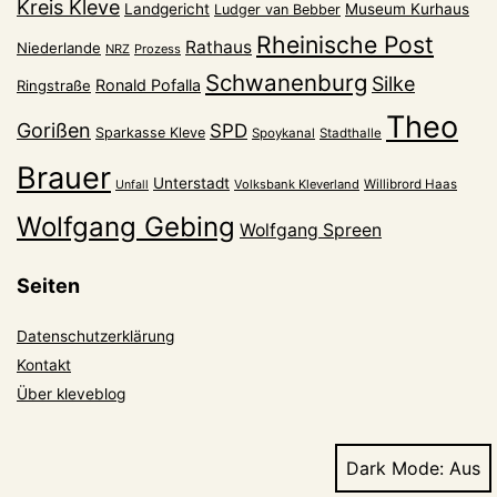
Kreis Kleve
Landgericht
Museum Kurhaus
Ludger van Bebber
Rheinische Post
Rathaus
Niederlande
NRZ
Prozess
Schwanenburg
Silke
Ronald Pofalla
Ringstraße
Theo
Gorißen
SPD
Sparkasse Kleve
Spoykanal
Stadthalle
Brauer
Unterstadt
Volksbank Kleverland
Willibrord Haas
Unfall
Wolfgang Gebing
Wolfgang Spreen
Seiten
Datenschutzerklärung
Kontakt
Über kleveblog
Dark Mode: