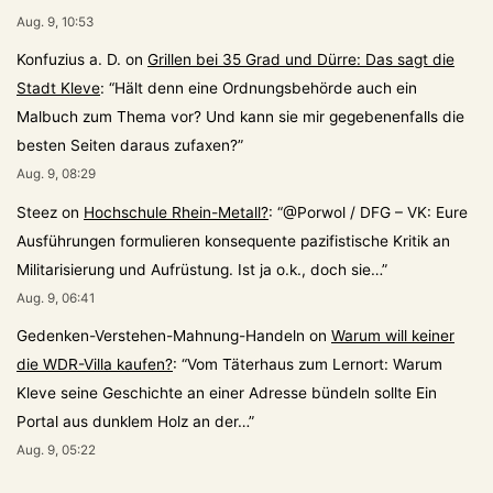
Aug. 9, 10:53
Konfuzius a. D.
on
Grillen bei 35 Grad und Dürre: Das sagt die
Stadt Kleve
: “
Hält denn eine Ordnungsbehörde auch ein
Malbuch zum Thema vor? Und kann sie mir gegebenenfalls die
besten Seiten daraus zufaxen?
”
Aug. 9, 08:29
Steez
on
Hochschule Rhein-Metall?
: “
@Porwol / DFG – VK: Eure
Ausführungen formulieren konsequente pazifistische Kritik an
Militarisierung und Aufrüstung. Ist ja o.k., doch sie…
”
Aug. 9, 06:41
Gedenken-Verstehen-Mahnung-Handeln
on
Warum will keiner
die WDR-Villa kaufen?
: “
Vom Täterhaus zum Lernort: Warum
Kleve seine Geschichte an einer Adresse bündeln sollte Ein
Portal aus dunklem Holz an der…
”
Aug. 9, 05:22