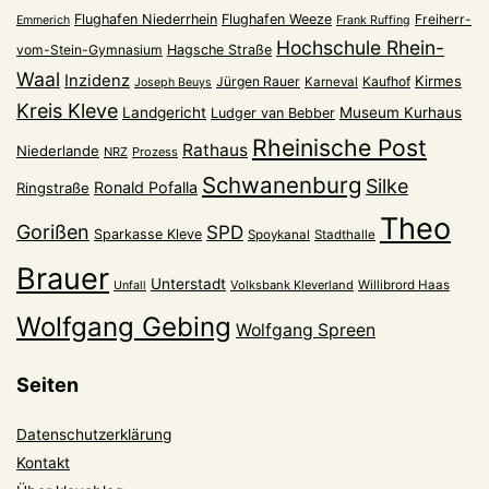
Flughafen Niederrhein
Flughafen Weeze
Freiherr-
Emmerich
Frank Ruffing
Hochschule Rhein-
vom-Stein-Gymnasium
Hagsche Straße
Waal
Inzidenz
Kirmes
Jürgen Rauer
Kaufhof
Karneval
Joseph Beuys
Kreis Kleve
Landgericht
Museum Kurhaus
Ludger van Bebber
Rheinische Post
Rathaus
Niederlande
NRZ
Prozess
Schwanenburg
Silke
Ronald Pofalla
Ringstraße
Theo
Gorißen
SPD
Sparkasse Kleve
Spoykanal
Stadthalle
Brauer
Unterstadt
Volksbank Kleverland
Willibrord Haas
Unfall
Wolfgang Gebing
Wolfgang Spreen
Seiten
Datenschutzerklärung
Kontakt