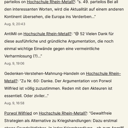
parteilos
on
Hochschule Rhein-Metall?
: “
s. 49. parteilos Bei all
den interessanten Worten, wird die Aktualität auf einem anderen
Kontinent übersehen, die Europa ins Verderben…
”
Aug. 9, 20:43
AntiMil
on
Hochschule Rhein-Metall?
: “
@ 52 Vielen Dank für
diese ausführliche und gründliche Argumentation, die noch
einmal wichtige Einwände gegen eine vermeintliche
Verharmlosung (?)…
”
Aug. 9, 19:06
Gedenken-Verstehen-Mahnung-Handeln
on
Hochschule Rhein-
Metall?
: “
Zu Nr. 60: Danke. Der Argumentation von Porwol
Wilfried ist völlig zuzustimmen. Reden mit den Akteuren ist
essentiell. Oder ziviler…
”
Aug. 9, 16:58
Porwol Wilfried
on
Hochschule Rhein-Metall?
: “
Gewaltfreie
Strategien als Alternative zu Kriegshandlungen: Dazu erstmal
etwas Grundsätzliches. In jeder Kriegshandlung – ob zum Angriff