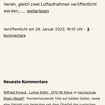
Verein, gleich zwei Luftaufnahmen veröffentlicht
Ein
werden,……
weiterlesen
neuer
Blick
Veröffentlicht am
26. Januar 2023, 16:10 Uhr
-
3
aufs
Kommentare
alte
Kleve
Neueste Kommentare
Wilfried Porwol , Lothar Klöhn , DFG-VK Kleve
on
Hochschule
Rhein-Metall?
: “
Hunderttausende Tote auf beiden Seiten, sowie
eine Vielzahl von Verletzten seit dem Überfall des russischen