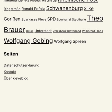
Rathaus
Niederlande
NRZ
Prozess
Schwanenburg
Silke
Ronald Pofalla
Ringstraße
Theo
Gorißen
SPD
Sparkasse Kleve
Spoykanal
Stadthalle
Brauer
Unterstadt
Volksbank Kleverland
Willibrord Haas
Unfall
Wolfgang Gebing
Wolfgang Spreen
Seiten
Datenschutzerklärung
Kontakt
Über kleveblog