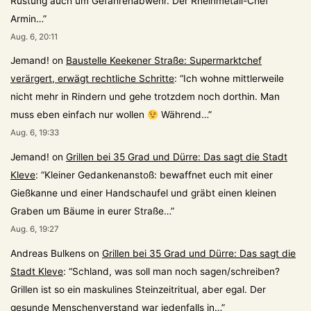
Rüstung auch um Gefahrenabwehr. Der Rheinmetall-Chef
Armin…
”
Aug. 6, 20:11
Jemand!
on
Baustelle Keekener Straße: Supermarktchef
verärgert, erwägt rechtliche Schritte
: “
Ich wohne mittlerweile
nicht mehr in Rindern und gehe trotzdem noch dorthin. Man
muss eben einfach nur wollen
Während…
”
Aug. 6, 19:33
Jemand!
on
Grillen bei 35 Grad und Dürre: Das sagt die Stadt
Kleve
: “
Kleiner Gedankenanstoß: bewaffnet euch mit einer
Gießkanne und einer Handschaufel und gräbt einen kleinen
Graben um Bäume in eurer Straße…
”
Aug. 6, 19:27
Andreas Bulkens
on
Grillen bei 35 Grad und Dürre: Das sagt die
Stadt Kleve
: “
Schland, was soll man noch sagen/schreiben?
Grillen ist so ein maskulines Steinzeitritual, aber egal. Der
gesunde Menschenverstand war jedenfalls in…
”