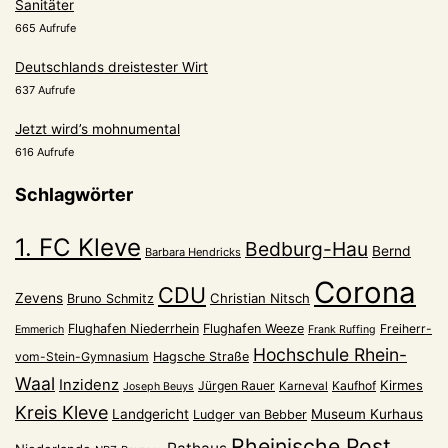
Sanitäter
665 Aufrufe
Deutschlands dreistester Wirt
637 Aufrufe
Jetzt wird’s mohnumental
616 Aufrufe
Schlagwörter
1. FC Kleve
Bedburg-Hau
Bernd
Barbara Hendricks
Corona
CDU
Zevens
Christian Nitsch
Bruno Schmitz
Flughafen Niederrhein
Flughafen Weeze
Freiherr-
Emmerich
Frank Ruffing
Hochschule Rhein-
vom-Stein-Gymnasium
Hagsche Straße
Waal
Inzidenz
Kirmes
Jürgen Rauer
Kaufhof
Karneval
Joseph Beuys
Kreis Kleve
Landgericht
Museum Kurhaus
Ludger van Bebber
Rheinische Post