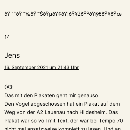
ðŸ™ˆðŸ™‰ðŸ™ŠðŸµðŸ¢ðŸ¦ðŸ¥žðŸ³ðŸ§€ðŸ¥ðŸœ
14
Jens
16. September 2021 um 21:43 Uhr
@3:
Das mit den Plakaten geht mir genauso.
Den Vogel abgeschossen hat ein Plakat auf dem
Weg von der A2 Lauenau nach Hildesheim. Das
Plakat war so voll mit Text, der war bei Tempo 70
nicht mal ansatzweise komplett zu lesen. Und an