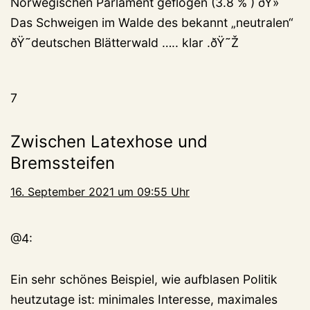
Norwegischen Parlament geflogen (3.8 % ) ðŸ»
Das Schweigen im Walde des bekannt „neutralen“
ðŸ˜deutschen Blätterwald ….. klar .ðŸ˜Ž
7
Zwischen Latexhose und
Bremssteifen
16. September 2021 um 09:55 Uhr
@4:
Ein sehr schönes Beispiel, wie aufblasen Politik
heutzutage ist: minimales Interesse, maximales