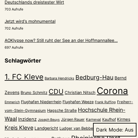
Deutschlands dreistester Wirt
703 Aufrufe
Jetzt wird’s mohnumental
702 Aufrufe
AOKlypse now? Still ruht der See an der Hoffmannallee…
697 Aufrufe
Schlagwörter
1. FC Kleve
Bedburg-Hau
Bernd
Barbara Hendricks
Corona
CDU
Zevens
Christian Nitsch
Bruno Schmitz
Flughafen Niederrhein
Flughafen Weeze
Freiherr-
Emmerich
Frank Ruffing
Hochschule Rhein-
vom-Stein-Gymnasium
Hagsche Straße
Waal
Inzidenz
Kirmes
Jürgen Rauer
Kaufhof
Karneval
Joseph Beuys
Kreis Kleve
Landgericht
Museum Kurhaus
Ludger van Bebber
Dark Mode:
Rheinische Post