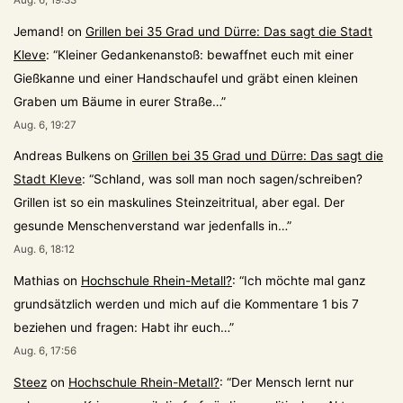
Aug. 6, 19:33
Jemand!
on
Grillen bei 35 Grad und Dürre: Das sagt die Stadt
Kleve
: “
Kleiner Gedankenanstoß: bewaffnet euch mit einer
Gießkanne und einer Handschaufel und gräbt einen kleinen
Graben um Bäume in eurer Straße…
”
Aug. 6, 19:27
Andreas Bulkens
on
Grillen bei 35 Grad und Dürre: Das sagt die
Stadt Kleve
: “
Schland, was soll man noch sagen/schreiben?
Grillen ist so ein maskulines Steinzeitritual, aber egal. Der
gesunde Menschenverstand war jedenfalls in…
”
Aug. 6, 18:12
Mathias
on
Hochschule Rhein-Metall?
: “
Ich möchte mal ganz
grundsätzlich werden und mich auf die Kommentare 1 bis 7
beziehen und fragen: Habt ihr euch…
”
Aug. 6, 17:56
Steez
on
Hochschule Rhein-Metall?
: “
Der Mensch lernt nur