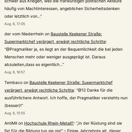
schwer aus Kriegen, weil die frafwürdigen politischen Akteure
häufig von Machtinteressen, angeblichen Sicherheitsdenken
oder letztlich von…
”
Aug. 6, 17:05
der vom Niederrhein
on
Baustelle Keekener Straße:
Supermarktchef verärgert, erwägt rechtliche Schritte
:
“
@Pragmatiker ja, es liegt an der Bequemlichkeit die bei jeden
Menschen mehr oder weniger ausgeprägt ist. Daraus
abzuleiten,dass es eigentlich…
”
Aug. 6, 16:57
Tembaco
on
Baustelle Keekener Straße: Supermarktchef
verärgert, erwägt rechtliche Schritte
: “
@12 Danke für die
ausführlichere Antwort. Ich hoffe, der Pragmatiker verstehts nun
(besser)!
”
Aug. 6, 15:55
AntiMil
on
Hochschule Rhein-Metall?
: “
„In der Rüstung sind sie
fix! Für die Bildung tun sie nix!“ – Einige Jahrzehnte alt, dieser