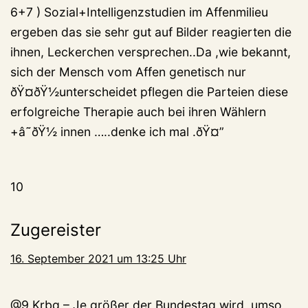
6+7 ) Sozial+Intelligenzstudien im Affenmilieu
ergeben das sie sehr gut auf Bilder reagierten die
ihnen, Leckerchen versprechen..Da ,wie bekannt,
sich der Mensch vom Affen genetisch nur
ðŸ¤ðŸ½unterscheidet pflegen die Parteien diese
erfolgreiche Therapie auch bei ihren Wählern
+â˜ðŸ½ innen …..denke ich mal .ðŸ¤”
10
Zugereister
16. September 2021 um 13:25 Uhr
@9 Krbg – Je größer der Bundestag wird, umso