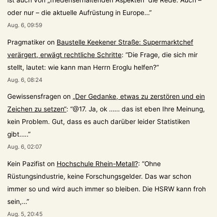
oder nur – die aktuelle Aufrüstung in Europe…
”
Aug. 6, 09:59
Pragmatiker
on
Baustelle Keekener Straße: Supermarktchef
verärgert, erwägt rechtliche Schritte
: “
Die Frage, die sich mir
stellt, lautet: wie kann man Herrn Eroglu helfen?
”
Aug. 6, 08:24
Gewissensfragen
on
„Der Gedanke, etwas zu zerstören und ein
Zeichen zu setzen“
: “
@17. Ja, ok …… das ist eben Ihre Meinung,
kein Problem. Gut, dass es auch darüber leider Statistiken
gibt…..
”
Aug. 6, 02:07
Kein Pazifist
on
Hochschule Rhein-Metall?
: “
Ohne
Rüstungsindustrie, keine Forschungsgelder. Das war schon
immer so und wird auch immer so bleiben. Die HSRW kann froh
sein,…
”
Aug. 5, 20:45