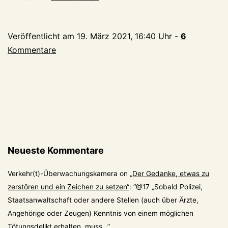
aus
Moers:
Veröffentlicht am
19. März 2021, 16:40 Uhr
-
6
BGH
Kommentare
hebt
Mordurteil
auf!
Neueste Kommentare
Verkehr(t)-Überwachungskamera
on
„Der Gedanke, etwas zu
zerstören und ein Zeichen zu setzen“
: “
@17 „Sobald Polizei,
Staatsanwaltschaft oder andere Stellen (auch über Ärzte,
Angehörige oder Zeugen) Kenntnis von einem möglichen
Tötungsdelikt erhalten, muss…
”