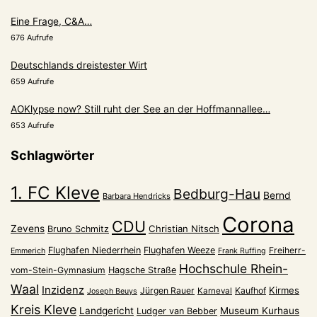
Eine Frage, C&A…
676 Aufrufe
Deutschlands dreistester Wirt
659 Aufrufe
AOKlypse now? Still ruht der See an der Hoffmannallee…
653 Aufrufe
Schlagwörter
1. FC Kleve
Bedburg-Hau
Bernd
Barbara Hendricks
Corona
CDU
Zevens
Christian Nitsch
Bruno Schmitz
Flughafen Niederrhein
Flughafen Weeze
Freiherr-
Emmerich
Frank Ruffing
Hochschule Rhein-
vom-Stein-Gymnasium
Hagsche Straße
Waal
Inzidenz
Kirmes
Jürgen Rauer
Kaufhof
Karneval
Joseph Beuys
Kreis Kleve
Landgericht
Museum Kurhaus
Ludger van Bebber