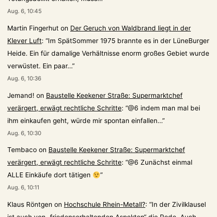
Aug. 6, 10:45
Martin Fingerhut
on
Der Geruch von Waldbrand liegt in der
Klever Luft
: “
Im SpätSommer 1975 brannte es in der LüneBurger
Heide. Ein für damalige Verhältnisse enorm großes Gebiet wurde
verwüstet. Ein paar…
”
Aug. 6, 10:36
Jemand!
on
Baustelle Keekener Straße: Supermarktchef
verärgert, erwägt rechtliche Schritte
: “
@6 indem man mal bei
ihm einkaufen geht, würde mir spontan einfallen…
”
Aug. 6, 10:30
Tembaco
on
Baustelle Keekener Straße: Supermarktchef
verärgert, erwägt rechtliche Schritte
: “
@6 Zunächst einmal
ALLE Einkäufe dort tätigen
”
Aug. 6, 10:11
Klaus Röntgen
on
Hochschule Rhein-Metall?
: “
In der Zivilklausel
ist auch von „friedenserhaltenden Aspekten“ die Rede. Auch –