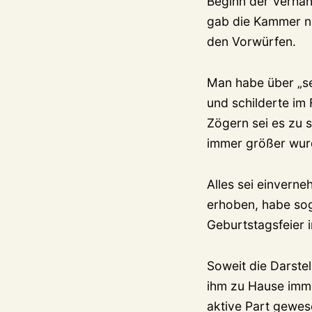
Beginn der Verhan
gab die Kammer ni
den Vorwürfen.
Man habe über „sex
und schilderte im
Zögern sei es zu 
immer größer wur
Alles sei einverne
erhoben, habe sog
Geburtstagsfeier 
Soweit die Darste
ihm zu Hause imme
aktive Part gewes