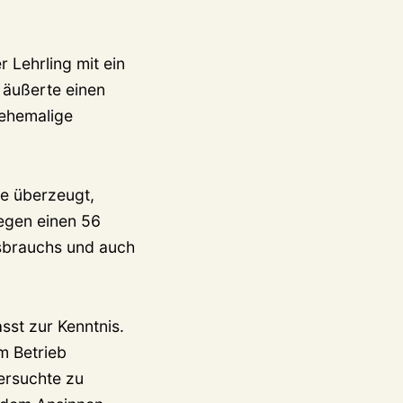
 Lehrling mit ein
 äußerte einen
 ehemalige
ve überzeugt,
egen einen 56
ssbrauchs und auch
st zur Kenntnis.
m Betrieb
versuchte zu