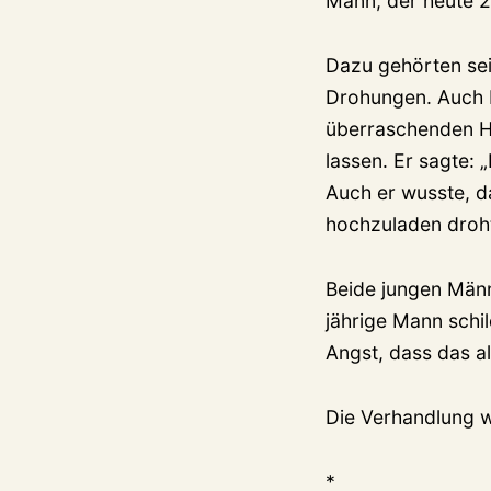
Mann, der heute 24
Dazu gehörten sei
Drohungen. Auch b
überraschenden Hi
lassen. Er sagte: 
Auch er wusste, d
hochzuladen droh
Beide jungen Männ
jährige Mann schil
Angst, dass das a
Die Verhandlung w
*