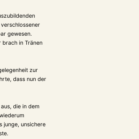
Auszubildenden
 verschlossener
bar gewesen.
r brach in Tränen
gelegenheit zur
ührte, dass nun der
aus, die in dem
 wiederum
s junge, unsichere
ste.