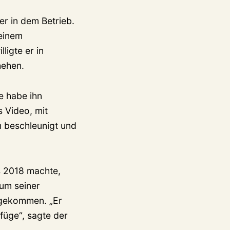
r in dem Betrieb.
einem
ligte er in
hehen.
e habe ihn
s Video, mit
 beschleunigt und
s 2018 machte,
um seiner
 gekommen. „Er
füge“, sagte der