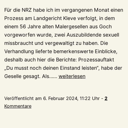
Für die NRZ habe ich im vergangenen Monat einen
Prozess am Landgericht Kleve verfolgt, in dem
einem 56 Jahre alten Malergesellen aus Goch
vorgeworfen wurde, zwei Auszubildende sexuell
missbraucht und vergewaltigt zu haben. Die
Verhandlung lieferte bemerkenswerte Einblicke,
deshalb auch hier die Berichte: Prozessauftakt
„Du musst noch deinen Einstand leisten“, habe der
Ein
Geselle gesagt. Als……
weiterlesen
bemerkenswerter
Prozess
Veröffentlicht am
6. Februar 2024, 11:22 Uhr
-
2
aus
Kommentare
der
Mitte
der