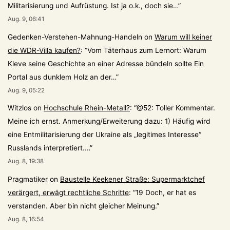
Militarisierung und Aufrüstung. Ist ja o.k., doch sie…
”
Aug. 9, 06:41
Gedenken-Verstehen-Mahnung-Handeln
on
Warum will keiner
die WDR-Villa kaufen?
: “
Vom Täterhaus zum Lernort: Warum
Kleve seine Geschichte an einer Adresse bündeln sollte Ein
Portal aus dunklem Holz an der…
”
Aug. 9, 05:22
Witzlos
on
Hochschule Rhein-Metall?
: “
@52: Toller Kommentar.
Meine ich ernst. Anmerkung/Erweiterung dazu: 1) Häufig wird
eine Entmilitarisierung der Ukraine als „legitimes Interesse“
Russlands interpretiert.…
”
Aug. 8, 19:38
Pragmatiker
on
Baustelle Keekener Straße: Supermarktchef
verärgert, erwägt rechtliche Schritte
: “
19 Doch, er hat es
verstanden. Aber bin nicht gleicher Meinung.
”
Aug. 8, 16:54