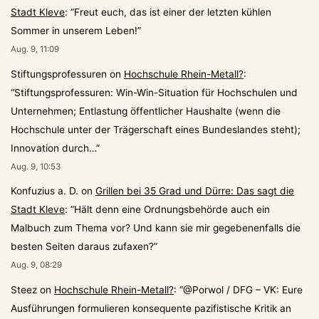
Stadt Kleve
: “
Freut euch, das ist einer der letzten kühlen
Sommer in unserem Leben!
”
Aug. 9, 11:09
Stiftungsprofessuren
on
Hochschule Rhein-Metall?
:
“
Stiftungsprofessuren: Win-Win-Situation für Hochschulen und
Unternehmen; Entlastung öffentlicher Haushalte (wenn die
Hochschule unter der Trägerschaft eines Bundeslandes steht);
Innovation durch…
”
Aug. 9, 10:53
Konfuzius a. D.
on
Grillen bei 35 Grad und Dürre: Das sagt die
Stadt Kleve
: “
Hält denn eine Ordnungsbehörde auch ein
Malbuch zum Thema vor? Und kann sie mir gegebenenfalls die
besten Seiten daraus zufaxen?
”
Aug. 9, 08:29
Steez
on
Hochschule Rhein-Metall?
: “
@Porwol / DFG – VK: Eure
Ausführungen formulieren konsequente pazifistische Kritik an