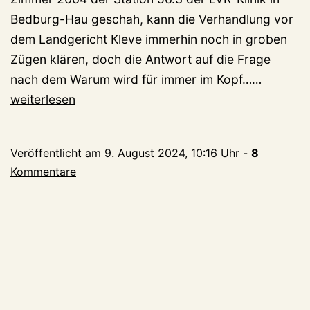
Bedburg-Hau geschah, kann die Verhandlung vor
dem Landgericht Kleve immerhin noch in groben
Zügen klären, doch die Antwort auf die Frage
Mitpatie
nach dem Warum wird für immer im Kopf……
in
weiterlesen
LVR-
Klinik
Veröffentlicht am
9. August 2024, 10:16 Uhr
-
8
umgebra
Kommentare
Kleverin
(56)
vor
Gericht