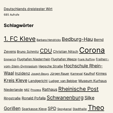
Deutschlands dreistester Wirt
685 Aufrufe
Schlagwörter
1. FC Kleve
Bedburg-Hau
Bernd
Barbara Hendricks
Corona
CDU
Zevens
Christian Nitsch
Bruno Schmitz
Flughafen Niederrhein
Flughafen Weeze
Freiherr-
Emmerich
Frank Ruffing
Hochschule Rhein-
vom-Stein-Gymnasium
Hagsche Straße
Waal
Inzidenz
Kirmes
Jürgen Rauer
Kaufhof
Karneval
Joseph Beuys
Kreis Kleve
Landgericht
Museum Kurhaus
Ludger van Bebber
Rheinische Post
Rathaus
Niederlande
NRZ
Prozess
Schwanenburg
Silke
Ronald Pofalla
Ringstraße
Theo
Gorißen
SPD
Sparkasse Kleve
Spoykanal
Stadthalle