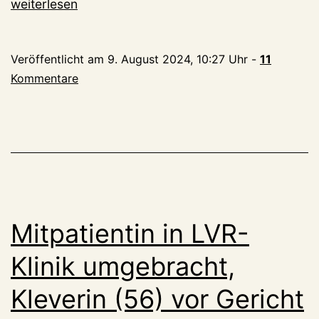
Klev
weiterlesen
Koks
gest
Veröffentlicht am
9. August 2024, 10:27 Uhr
-
11
2
Kommentare
Fahr
vor
Geri
Mitpatientin in LVR-
Klinik umgebracht,
Kleverin (56) vor Gericht