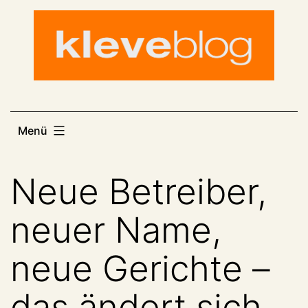
Zum
Inhalt
springen
Menü
Neue Betreiber,
neuer Name,
neue Gerichte –
das ändert sich