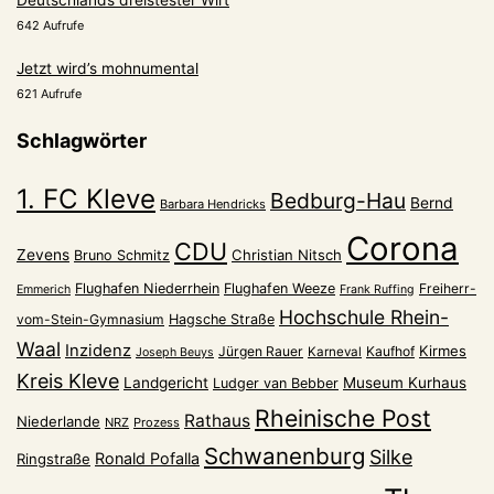
Deutschlands dreistester Wirt
642 Aufrufe
Jetzt wird’s mohnumental
621 Aufrufe
Schlagwörter
1. FC Kleve
Bedburg-Hau
Bernd
Barbara Hendricks
Corona
CDU
Zevens
Christian Nitsch
Bruno Schmitz
Flughafen Niederrhein
Flughafen Weeze
Freiherr-
Emmerich
Frank Ruffing
Hochschule Rhein-
vom-Stein-Gymnasium
Hagsche Straße
Waal
Inzidenz
Kirmes
Jürgen Rauer
Kaufhof
Karneval
Joseph Beuys
Kreis Kleve
Landgericht
Museum Kurhaus
Ludger van Bebber
Rheinische Post
Rathaus
Niederlande
NRZ
Prozess
Schwanenburg
Silke
Ronald Pofalla
Ringstraße