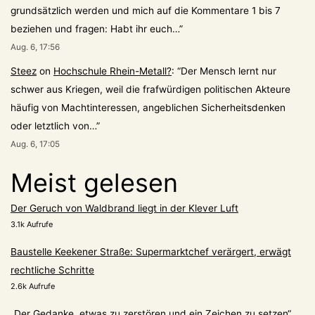
grundsätzlich werden und mich auf die Kommentare 1 bis 7
beziehen und fragen: Habt ihr euch…
”
Aug. 6, 17:56
Steez
on
Hochschule Rhein-Metall?
: “
Der Mensch lernt nur
schwer aus Kriegen, weil die frafwürdigen politischen Akteure
häufig von Machtinteressen, angeblichen Sicherheitsdenken
oder letztlich von…
”
Aug. 6, 17:05
Meist gelesen
Der Geruch von Waldbrand liegt in der Klever Luft
3.1k Aufrufe
Baustelle Keekener Straße: Supermarktchef verärgert, erwägt
rechtliche Schritte
2.6k Aufrufe
„Der Gedanke, etwas zu zerstören und ein Zeichen zu setzen“