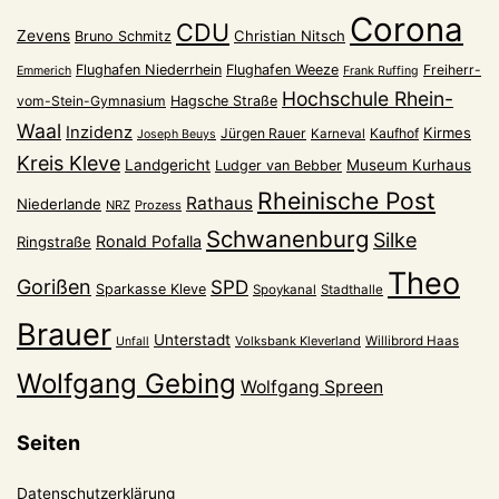
Corona
CDU
Zevens
Christian Nitsch
Bruno Schmitz
Flughafen Niederrhein
Flughafen Weeze
Freiherr-
Emmerich
Frank Ruffing
Hochschule Rhein-
vom-Stein-Gymnasium
Hagsche Straße
Waal
Inzidenz
Kirmes
Jürgen Rauer
Kaufhof
Karneval
Joseph Beuys
Kreis Kleve
Landgericht
Museum Kurhaus
Ludger van Bebber
Rheinische Post
Rathaus
Niederlande
NRZ
Prozess
Schwanenburg
Silke
Ronald Pofalla
Ringstraße
Theo
Gorißen
SPD
Sparkasse Kleve
Spoykanal
Stadthalle
Brauer
Unterstadt
Volksbank Kleverland
Willibrord Haas
Unfall
Wolfgang Gebing
Wolfgang Spreen
Seiten
Datenschutzerklärung