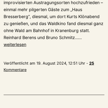
improvisierten Austragungsorten hochzufrieden –
einmal mehr pilgerten Gäste zum „Haus
Bresserberg“, diesmal, um dort Kurts Klönabend
zu genießen, und das Waldkino fand diesmal ganz
ohne Wald am Bahnhof in Kranenburg statt.
Zum
Reinhard Berens und Bruno Schmitz……
Turm:
weiterlesen
Jetzt
auch
Veröffentlicht am
19. August 2024, 12:51 Uhr
-
25
noch
Kommentare
Ärger
um
die
Wertmarken