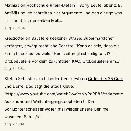
Mathias
on
Hochschule Rhein-Metall?
: “
Sorry Leute, aber z. B.
AntiMil und ich schreiben hier Argumente und das einzige was
ihr macht ist, denselben Müll,…
”
Aug. 7, 15:34
Kreuzotter
on
Baustelle Keekener Straße: Supermarktchef
verärgert, erwägt rechtliche Schritte
: “
Kann es sein, dass die
Firma Loock auf zu vielen Hochzeiten gleichzeitig tanzt?
Großbaustelle vor dem zukünftigen KAG, Großbaustelle am…
”
Aug. 7, 15:34
Stefan Schuster aka Inländer (feuerfest)
on
Grillen bei 35 Grad
und Dürre: Das sagt die Stadt Kleve
:
“
https://www.youtube.com/watch?v=gYrNiyPaPP8 Verdammte
Ausländer und Weltuntergangspropheten !!! Die
Schluchtenscheisser wollen mal wieder unsere Gehirne
waschen. Pah… /s
”
Aug. 7, 15:14