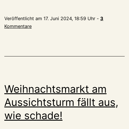
Jahre
Genuss
Veröffentlicht am
17. Juni 2024, 18:59 Uhr
-
3
und
Kommentare
Kultur
am
Turm
Weihnachtsmarkt am
Aussichtsturm fällt aus,
wie schade!