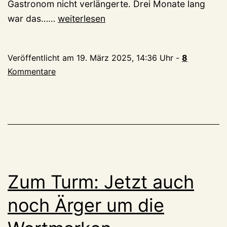
Gastronom nicht verlängerte. Drei Monate lang
Neue
war das……
weiterlesen
Betreiber,
neuer
Veröffentlicht am
19. März 2025, 14:36 Uhr
-
8
Name,
Kommentare
neue
Gerichte
–
das
ändert
sich
ab
Zum Turm: Jetzt auch
April
am
noch Ärger um die
Aussichtsturm