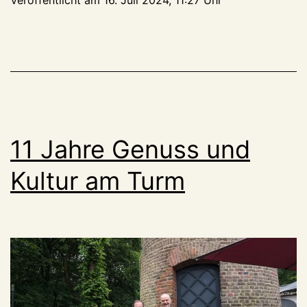
„Ein
Jugendheim
für
ahle
Lück,
dat
ist
11 Jahre Genuss und
doch
escht
Kultur am Turm
verrückt“