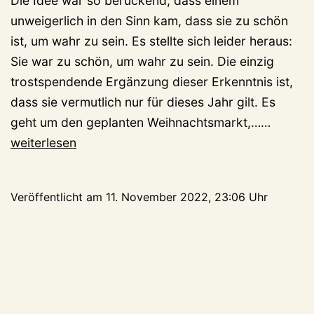
Die Idee war so berückend, dass einem
unweigerlich in den Sinn kam, dass sie zu schön
ist, um wahr zu sein. Es stellte sich leider heraus:
Sie war zu schön, um wahr zu sein. Die einzig
trostspendende Ergänzung dieser Erkenntnis ist,
dass sie vermutlich nur für dieses Jahr gilt. Es
Weihna
geht um den geplanten Weihnachtsmarkt,……
am
weiterlesen
Aussich
fällt
Veröffentlicht am
11. November 2022, 23:06 Uhr
aus,
wie
schade