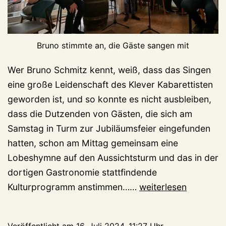
Bruno stimmte an, die Gäste sangen mit
Wer Bruno Schmitz kennt, weiß, dass das Singen
eine große Leidenschaft des Klever Kabarettisten
geworden ist, und so konnte es nicht ausbleiben,
dass die Dutzenden von Gästen, die sich am
Samstag in Turm zur Jubiläumsfeier eingefunden
hatten, schon am Mittag gemeinsam eine
Lobeshymne auf den Aussichtsturm und das in der
dortigen Gastronomie stattfindende
Jubiläumsfeier
Kulturprogramm anstimmen……
weiterlesen
am
Turm:
Veröffentlicht am
16. Juli 2024, 11:27 Uhr