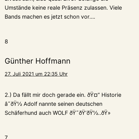
Umstände keine reale Präsenz zulassen. Viele
Bands machen es jetzt schon vor….
8
Günther Hoffmann
27. Juli 2021 um 22:35 Uhr
2.) Da fällt mir doch gerade ein. ðŸ¤” Historie
â˜ðŸ½ Adolf nannte seinen deutschen
Schäferhund auch WOLF ðŸ˜ðŸ‘ðŸ½..ðŸ»
7