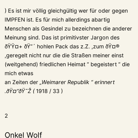
) Es ist mir völlig gleichgültig wer für oder gegen
IMPFEN ist. Es für mich allerdings abartig
Menschen als Gesindel zu bezeichnen die anderer
Meinung sind. Das ist primitivster Jargon des
ðŸŸ¤+ ðŸ”´ hohlen Pack das z.Z. ,zum ðŸ¤®
,geregelt nicht nur die die Straßen meiner einst
(weitgehend) friedlichen Heimat “ begeistert “ die
mich etwas
an Zeiten der
„Weimarer Republik “ erinnert
.ðŸ¤”ðŸ˜Ž (
1918 / 33 )
2
Onkel Wolf