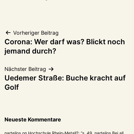
Beitragsnavigation
Vorheriger Beitrag
Corona: Wer darf was? Blickt noch
jemand durch?
Nächster Beitrag
Uedemer Straße: Buche kracht auf
Golf
Neueste Kommentare
parteilos
on
Hochschule Rhein-Metall?
: “
s. 49. parteilos Bei all