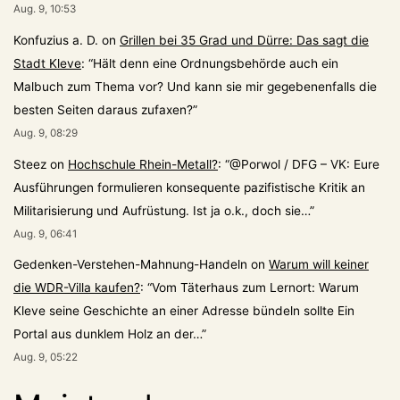
Aug. 9, 10:53
Konfuzius a. D.
on
Grillen bei 35 Grad und Dürre: Das sagt die
Stadt Kleve
: “
Hält denn eine Ordnungsbehörde auch ein
Malbuch zum Thema vor? Und kann sie mir gegebenenfalls die
besten Seiten daraus zufaxen?
”
Aug. 9, 08:29
Steez
on
Hochschule Rhein-Metall?
: “
@Porwol / DFG – VK: Eure
Ausführungen formulieren konsequente pazifistische Kritik an
Militarisierung und Aufrüstung. Ist ja o.k., doch sie…
”
Aug. 9, 06:41
Gedenken-Verstehen-Mahnung-Handeln
on
Warum will keiner
die WDR-Villa kaufen?
: “
Vom Täterhaus zum Lernort: Warum
Kleve seine Geschichte an einer Adresse bündeln sollte Ein
Portal aus dunklem Holz an der…
”
Aug. 9, 05:22