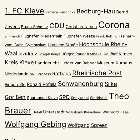
1. FC Kleve
Bedburg-Hau
Bernd
Barbara Hendricks
Corona
CDU
Zevens
Christian Nitsch
Bruno Schmitz
Flughafen Niederrhein
Flughafen Weeze
Freiherr-
Emmerich
Frank Ruffing
Hochschule Rhein-
vom-Stein-Gymnasium
Hagsche Straße
Waal
Inzidenz
Kirmes
Jürgen Rauer
Kaufhof
Karneval
Joseph Beuys
Kreis Kleve
Landgericht
Museum Kurhaus
Ludger van Bebber
Rheinische Post
Rathaus
Niederlande
NRZ
Prozess
Schwanenburg
Silke
Ronald Pofalla
Ringstraße
Theo
Gorißen
SPD
Sparkasse Kleve
Spoykanal
Stadthalle
Brauer
Unterstadt
Volksbank Kleverland
Willibrord Haas
Unfall
Wolfgang Gebing
Wolfgang Spreen