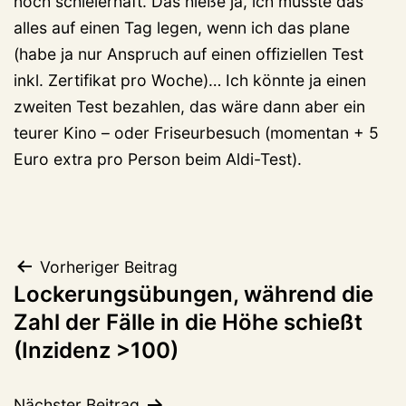
noch schleierhaft. Das hieße ja, ich müsste das
alles auf einen Tag legen, wenn ich das plane
(habe ja nur Anspruch auf einen offiziellen Test
inkl. Zertifikat pro Woche)… Ich könnte ja einen
zweiten Test bezahlen, das wäre dann aber ein
teurer Kino – oder Friseurbesuch (momentan + 5
Euro extra pro Person beim Aldi-Test).
Beitragsnavigation
Vorheriger Beitrag
Lockerungsübungen, während die
Zahl der Fälle in die Höhe schießt
(Inzidenz >100)
Nächster Beitrag