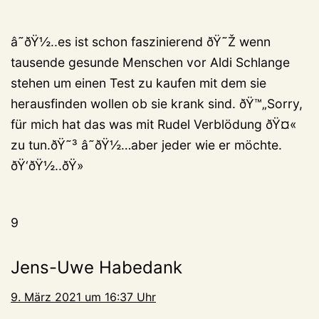
â˜ðŸ½..es ist schon faszinierend ðŸ˜Ž wenn
tausende gesunde Menschen vor Aldi Schlange
stehen um einen Test zu kaufen mit dem sie
herausfinden wollen ob sie krank sind. ðŸ™„Sorry,
für mich hat das was mit Rudel Verblödung ðŸ¤«
zu tun.ðŸ˜³ â˜ðŸ½…aber jeder wie er möchte.
ðŸ‘ðŸ½..ðŸ»
9
Jens-Uwe Habedank
9. März 2021 um 16:37 Uhr