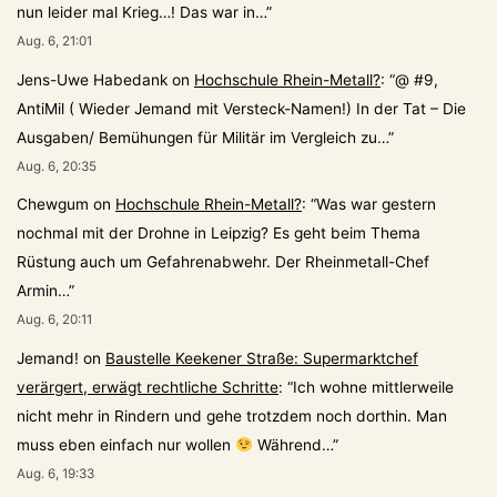
nun leider mal Krieg…! Das war in…
”
Aug. 6, 21:01
Jens-Uwe Habedank
on
Hochschule Rhein-Metall?
: “
@ #9,
AntiMil ( Wieder Jemand mit Versteck-Namen!) In der Tat – Die
Ausgaben/ Bemühungen für Militär im Vergleich zu…
”
Aug. 6, 20:35
Chewgum
on
Hochschule Rhein-Metall?
: “
Was war gestern
nochmal mit der Drohne in Leipzig? Es geht beim Thema
Rüstung auch um Gefahrenabwehr. Der Rheinmetall-Chef
Armin…
”
Aug. 6, 20:11
Jemand!
on
Baustelle Keekener Straße: Supermarktchef
verärgert, erwägt rechtliche Schritte
: “
Ich wohne mittlerweile
nicht mehr in Rindern und gehe trotzdem noch dorthin. Man
muss eben einfach nur wollen
Während…
”
Aug. 6, 19:33