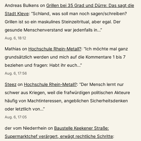
Andreas Bulkens
on
Grillen bei 35 Grad und Dürre: Das sagt die
Stadt Kleve
: “
Schland, was soll man noch sagen/schreiben?
Grillen ist so ein maskulines Steinzeitritual, aber egal. Der
gesunde Menschenverstand war jedenfalls in…
”
Aug. 6, 18:12
Mathias
on
Hochschule Rhein-Metall?
: “
Ich möchte mal ganz
grundsätzlich werden und mich auf die Kommentare 1 bis 7
beziehen und fragen: Habt ihr euch…
”
Aug. 6, 17:56
Steez
on
Hochschule Rhein-Metall?
: “
Der Mensch lernt nur
schwer aus Kriegen, weil die frafwürdigen politischen Akteure
häufig von Machtinteressen, angeblichen Sicherheitsdenken
oder letztlich von…
”
Aug. 6, 17:05
der vom Niederrhein
on
Baustelle Keekener Straße:
Supermarktchef verärgert, erwägt rechtliche Schritte
: