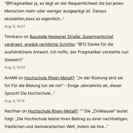
“
@Pragmatiker ja, es liegt an der Bequemlichkeit die bei jeden
Menschen mehr oder weniger ausgeprägt ist. Daraus
abzuleiten,dass es eigentlich…
”
Aug. 6, 16:57
Tembaco
on
Baustelle Keekener Straße: Supermarktchef
verärgert, erwägt rechtliche Schritte
: “
@12 Danke für die
ausführlichere Antwort. Ich hoffe, der Pragmatiker verstehts nun
(besser)!
”
Aug. 6, 15:55
AntiMil
on
Hochschule Rhein-Metall?
: “
„In der Rüstung sind sie
fix! Für die Bildung tun sie nix!“ – Einige Jahrzehnte alt, dieser
Spruch! Die Hochschule…
”
Aug. 6, 15:15
Nachher
on
Hochschule Rhein-Metall?
: “
“ Die „Zivilklausel“ lautet
folgt: „Die Hochschule leistet ihren Beitrag zu einer nachhaltigen,
friedlichen und demokratischen Welt, indem sie ihre…
”