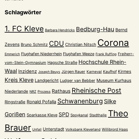
Schlagwörter
1. FC Kleve
Bedburg-Hau
Bernd
Barbara Hendricks
Corona
CDU
Zevens
Christian Nitsch
Bruno Schmitz
Flughafen Niederrhein
Flughafen Weeze
Freiherr-
Emmerich
Frank Ruffing
Hochschule Rhein-
vom-Stein-Gymnasium
Hagsche Straße
Waal
Inzidenz
Kirmes
Jürgen Rauer
Kaufhof
Karneval
Joseph Beuys
Kreis Kleve
Landgericht
Museum Kurhaus
Ludger van Bebber
Rheinische Post
Rathaus
Niederlande
NRZ
Prozess
Schwanenburg
Silke
Ronald Pofalla
Ringstraße
Theo
Gorißen
SPD
Sparkasse Kleve
Spoykanal
Stadthalle
Brauer
Unterstadt
Volksbank Kleverland
Willibrord Haas
Unfall