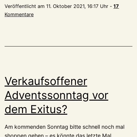
Veröffentlicht am
11. Oktober 2021, 16:17 Uhr
-
17
den
Kommentare
verkaufsoffenen
Sonntag
noch?
Verkaufsoffener
Adventssonntag vor
dem Exitus?
Am kommenden Sonntag bitte schnell noch mal
shoppen gehen – es könnte das letzte Mal