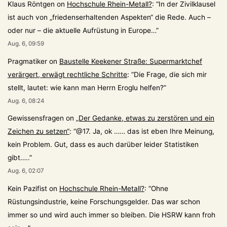
Klaus Röntgen
on
Hochschule Rhein-Metall?
: “
In der Zivilklausel
ist auch von „friedenserhaltenden Aspekten“ die Rede. Auch –
oder nur – die aktuelle Aufrüstung in Europe…
”
Aug. 6, 09:59
Pragmatiker
on
Baustelle Keekener Straße: Supermarktchef
verärgert, erwägt rechtliche Schritte
: “
Die Frage, die sich mir
stellt, lautet: wie kann man Herrn Eroglu helfen?
”
Aug. 6, 08:24
Gewissensfragen
on
„Der Gedanke, etwas zu zerstören und ein
Zeichen zu setzen“
: “
@17. Ja, ok …… das ist eben Ihre Meinung,
kein Problem. Gut, dass es auch darüber leider Statistiken
gibt…..
”
Aug. 6, 02:07
Kein Pazifist
on
Hochschule Rhein-Metall?
: “
Ohne
Rüstungsindustrie, keine Forschungsgelder. Das war schon
immer so und wird auch immer so bleiben. Die HSRW kann froh