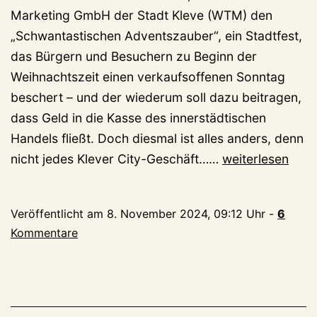
Marketing GmbH der Stadt Kleve (WTM) den
„Schwantastischen Adventszauber“, ein Stadtfest,
das Bürgern und Besuchern zu Beginn der
Weihnachtszeit einen verkaufsoffenen Sonntag
beschert – und der wiederum soll dazu beitragen,
dass Geld in die Kasse des innerstädtischen
Handels fließt. Doch diesmal ist alles anders, denn
Schwantastisch
nicht jedes Klever City-Geschäft……
weiterlesen
Adventszauber
verzaubert
Veröffentlicht am
8. November 2024, 09:12 Uhr
-
6
nicht
Kommentare
alle
Klever
Händler