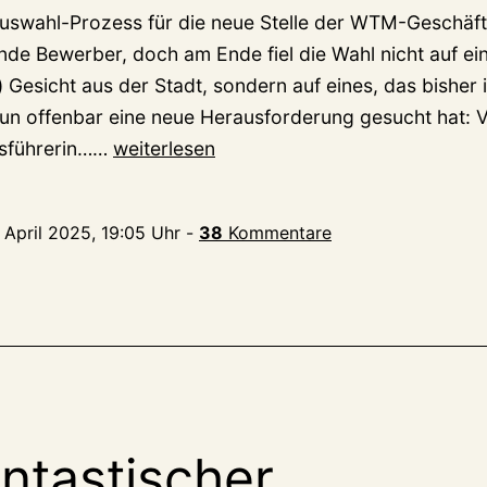
Auswahl-Prozess für die neue Stelle der WTM-Geschäf
nde Bewerber, doch am Ende fiel die Wahl nicht auf ei
 Gesicht aus der Stadt, sondern auf eines, das bisher 
un offenbar eine neue Herausforderung gesucht hat: V
Neue
tsführerin……
weiterlesen
Chefin
fürs
. April 2025, 19:05 Uhr
-
38
Kommentare
Klever
Marketing
sieht
„natürliches
Destinationskapital“
ntastischer