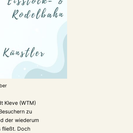
ber
dt Kleve (WTM)
 Besuchern zu
nd der wiederum
 fließt. Doch