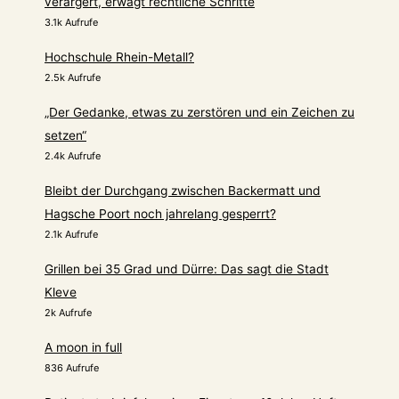
verärgert, erwägt rechtliche Schritte
3.1k Aufrufe
Hochschule Rhein-Metall?
2.5k Aufrufe
„Der Gedanke, etwas zu zerstören und ein Zeichen zu
setzen“
2.4k Aufrufe
Bleibt der Durchgang zwischen Backermatt und
Hagsche Poort noch jahrelang gesperrt?
2.1k Aufrufe
Grillen bei 35 Grad und Dürre: Das sagt die Stadt
Kleve
2k Aufrufe
A moon in full
836 Aufrufe