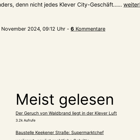
Schwa
 anders, denn nicht jedes Klever City-Geschäft……
weiter
Adven
verza
. November 2024, 09:12 Uhr
-
6
Kommentare
nicht
alle
Klever
Händl
Meist gelesen
Der Geruch von Waldbrand liegt in der Klever Luft
3.2k Aufrufe
Baustelle Keekener Straße: Supermarktchef