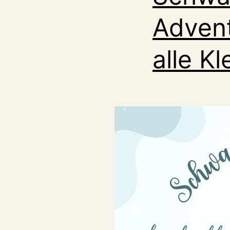
Advent
alle K