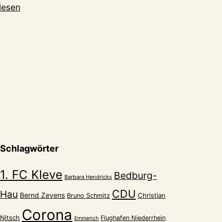
ntastischer
lesen
tszauber
ubert
er
Schlagwörter
1. FC Kleve
Bedburg-
Barbara Hendricks
CDU
Hau
Bernd Zevens
Christian
Bruno Schmitz
Corona
Nitsch
Flughafen Niederrhein
Emmerich