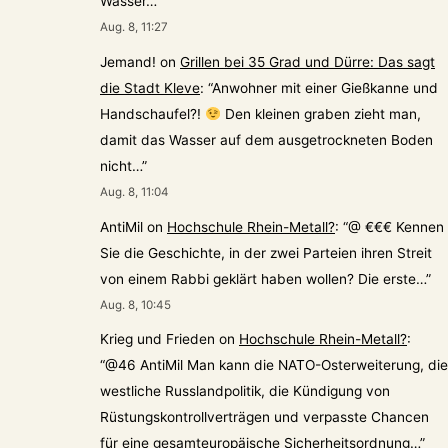
Wasser…
”
Aug. 8, 11:27
Jemand!
on
Grillen bei 35 Grad und Dürre: Das sagt
die Stadt Kleve
: “
Anwohner mit einer Gießkanne und
Handschaufel?!
Den kleinen graben zieht man,
damit das Wasser auf dem ausgetrockneten Boden
nicht…
”
Aug. 8, 11:04
AntiMil
on
Hochschule Rhein-Metall?
: “
@ €€€ Kennen
Sie die Geschichte, in der zwei Parteien ihren Streit
von einem Rabbi geklärt haben wollen? Die erste…
”
Aug. 8, 10:45
Krieg und Frieden
on
Hochschule Rhein-Metall?
:
“
@46 AntiMil Man kann die NATO-Osterweiterung, die
westliche Russlandpolitik, die Kündigung von
Rüstungskontrollverträgen und verpasste Chancen
für eine gesamteuropäische Sicherheitsordnung…
”