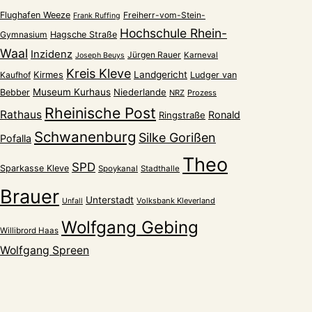
Flughafen Weeze
Freiherr-vom-Stein-
Frank Ruffing
Hochschule Rhein-
Gymnasium
Hagsche Straße
Waal
Inzidenz
Jürgen Rauer
Karneval
Joseph Beuys
Kreis Kleve
Kirmes
Landgericht
Kaufhof
Ludger van
Museum Kurhaus
Niederlande
Bebber
NRZ
Prozess
Rheinische Post
Rathaus
Ronald
Ringstraße
Schwanenburg
Silke Gorißen
Pofalla
Theo
SPD
Sparkasse Kleve
Spoykanal
Stadthalle
Brauer
Unterstadt
Volksbank Kleverland
Unfall
Wolfgang Gebing
Willibrord Haas
Wolfgang Spreen