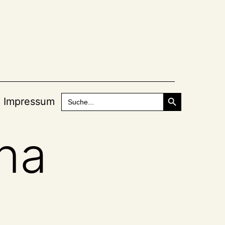
Search Button
Search
Impressum
for:
ina