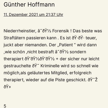
Günther Hoffmann
11. Dezember 2021 um 21:37 Uhr
Niederrheinstier, â˜ðŸ½ Forensik ! Das beste was
Straftätern passieren kann . Es ist ðŸ·ðŸ· teuer,
juckt aber niemanden. Der „Patient “ wird dann
,wie schön ,nicht bestraft â˜ðŸ½ sondern
therapiert ðŸ‘ðŸ½ðŸ‘ðŸ½ + der sicher nur leicht
gestrauchelte ðŸ˜ Kriminelle wird so schnell wie
möglich,als geläutertes Mitglied, erfolgreich
therapiert, wieder auf die Piste geschickt. ðŸ˜Ž
ðŸ»
5