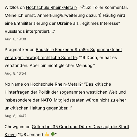
Witzlos
on
Hochschule Rhein-Metall?
: “
@52: Toller Kommentar.
Meine ich ernst. Anmerkung/Erweiterung dazu: 1) Häufig wird
eine Entmilitarisierung der Ukraine als „legitimes Interesse“
Russlands interpretiert.…
”
Aug. 8, 19:38
Pragmatiker
on
Baustelle Keekener Straße: Supermarktchef
verärgert, erwägt rechtliche Schritte
: “
19 Doch, er hat es
verstanden. Aber bin nicht gleicher Meinung.
”
Aug. 8, 16:54
No Name
on
Hochschule Rhein-Metall?
: “
Das kritische
Hinterfragen der Politik der sogenannten westlichen Welt und
insbesondere der NATO-Mitgliedstaaten würde nicht zu einer
unkritischen Haltung gegenüber…
”
Aug. 8, 14:47
Chewgum
on
Grillen bei 35 Grad und Dürre: Das sagt die Stadt
Kleve
: “
@8 Jemand
”