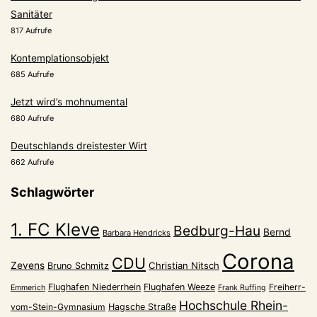
Sanitäter
817 Aufrufe
Kontemplationsobjekt
685 Aufrufe
Jetzt wird’s mohnumental
680 Aufrufe
Deutschlands dreistester Wirt
662 Aufrufe
Schlagwörter
1. FC Kleve
Bedburg-Hau
Bernd
Barbara Hendricks
Corona
CDU
Zevens
Christian Nitsch
Bruno Schmitz
Flughafen Niederrhein
Flughafen Weeze
Freiherr-
Emmerich
Frank Ruffing
Hochschule Rhein-
vom-Stein-Gymnasium
Hagsche Straße