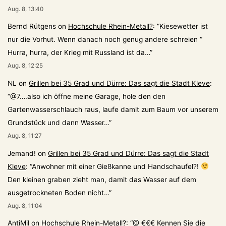
Aug. 8, 13:40
Bernd Rütgens
on
Hochschule Rhein-Metall?
: “
Kiesewetter ist
nur die Vorhut. Wenn danach noch genug andere schreien “
Hurra, hurra, der Krieg mit Russland ist da…
”
Aug. 8, 12:25
NL
on
Grillen bei 35 Grad und Dürre: Das sagt die Stadt Kleve
:
“
@7….also ich öffne meine Garage, hole den den
Gartenwasserschlauch raus, laufe damit zum Baum vor unserem
Grundstück und dann Wasser…
”
Aug. 8, 11:27
Jemand!
on
Grillen bei 35 Grad und Dürre: Das sagt die Stadt
Kleve
: “
Anwohner mit einer Gießkanne und Handschaufel?!
Den kleinen graben zieht man, damit das Wasser auf dem
ausgetrockneten Boden nicht…
”
Aug. 8, 11:04
AntiMil
on
Hochschule Rhein-Metall?
: “
@ €€€ Kennen Sie die