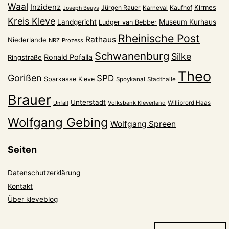
Waal
Inzidenz
Kirmes
Jürgen Rauer
Kaufhof
Karneval
Joseph Beuys
Kreis Kleve
Landgericht
Museum Kurhaus
Ludger van Bebber
Rheinische Post
Rathaus
Niederlande
NRZ
Prozess
Schwanenburg
Silke
Ronald Pofalla
Ringstraße
Theo
Gorißen
SPD
Sparkasse Kleve
Spoykanal
Stadthalle
Brauer
Unterstadt
Volksbank Kleverland
Willibrord Haas
Unfall
Wolfgang Gebing
Wolfgang Spreen
Seiten
Datenschutzerklärung
Kontakt
Über kleveblog