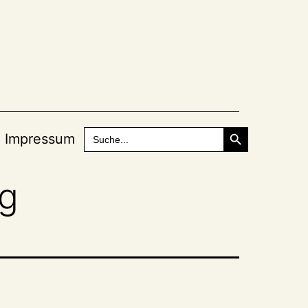
Search Button
Search
Impressum
for:
rg