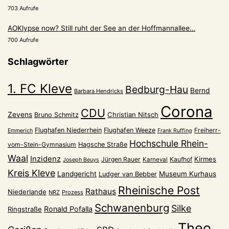
703 Aufrufe
AOKlypse now? Still ruht der See an der Hoffmannallee…
700 Aufrufe
Schlagwörter
1. FC Kleve
Bedburg-Hau
Bernd
Barbara Hendricks
Corona
CDU
Zevens
Christian Nitsch
Bruno Schmitz
Flughafen Niederrhein
Flughafen Weeze
Freiherr-
Emmerich
Frank Ruffing
Hochschule Rhein-
vom-Stein-Gymnasium
Hagsche Straße
Waal
Inzidenz
Kirmes
Jürgen Rauer
Kaufhof
Karneval
Joseph Beuys
Kreis Kleve
Landgericht
Museum Kurhaus
Ludger van Bebber
Rheinische Post
Rathaus
Niederlande
NRZ
Prozess
Schwanenburg
Silke
Ronald Pofalla
Ringstraße
Theo