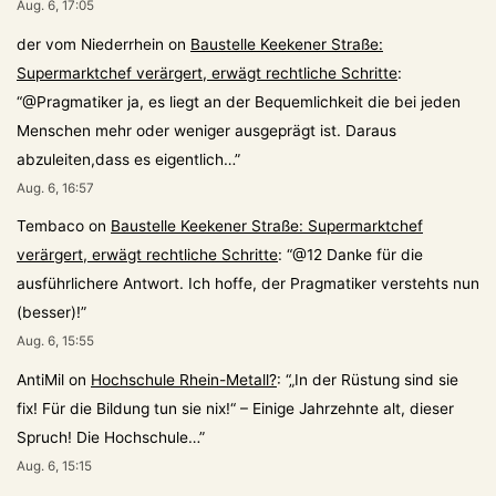
Aug. 6, 17:05
der vom Niederrhein
on
Baustelle Keekener Straße:
Supermarktchef verärgert, erwägt rechtliche Schritte
:
“
@Pragmatiker ja, es liegt an der Bequemlichkeit die bei jeden
Menschen mehr oder weniger ausgeprägt ist. Daraus
abzuleiten,dass es eigentlich…
”
Aug. 6, 16:57
Tembaco
on
Baustelle Keekener Straße: Supermarktchef
verärgert, erwägt rechtliche Schritte
: “
@12 Danke für die
ausführlichere Antwort. Ich hoffe, der Pragmatiker verstehts nun
(besser)!
”
Aug. 6, 15:55
AntiMil
on
Hochschule Rhein-Metall?
: “
„In der Rüstung sind sie
fix! Für die Bildung tun sie nix!“ – Einige Jahrzehnte alt, dieser
Spruch! Die Hochschule…
”
Aug. 6, 15:15