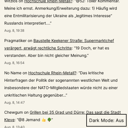
Witzlos
on
Hochschule Rhein-Metall?
: “
@52: Toller Kommentar.
Meine ich ernst. Anmerkung/Erweiterung dazu: 1) Häufig wird
eine Entmilitarisierung der Ukraine als „legitimes Interesse“
Russlands interpretiert.…
”
Aug. 8, 19:38
Pragmatiker
on
Baustelle Keekener Straße: Supermarktchef
verärgert, erwägt rechtliche Schritte
: “
19 Doch, er hat es
verstanden. Aber bin nicht gleicher Meinung.
”
Aug. 8, 16:54
No Name
on
Hochschule Rhein-Metall?
: “
Das kritische
Hinterfragen der Politik der sogenannten westlichen Welt und
insbesondere der NATO-Mitgliedstaaten würde nicht zu einer
unkritischen Haltung gegenüber…
”
Aug. 8, 14:47
Chewgum
on
Grillen bei 35 Grad und Dürre: Das sagt die Stadt
Dark Mode:
Kleve
: “
@8 Jemand
”
Aug. 8, 13:40