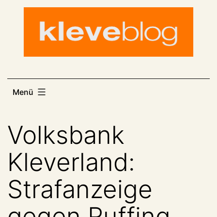
Zum
Inhalt
springen
Menü
Volksbank
Kleverland:
Strafanzeige
gegen Ruffing,