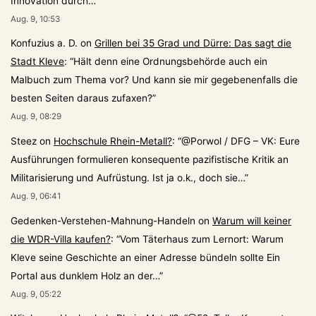
Innovation durch…
”
Aug. 9, 10:53
Konfuzius a. D.
on
Grillen bei 35 Grad und Dürre: Das sagt die
Stadt Kleve
: “
Hält denn eine Ordnungsbehörde auch ein
Malbuch zum Thema vor? Und kann sie mir gegebenenfalls die
besten Seiten daraus zufaxen?
”
Aug. 9, 08:29
Steez
on
Hochschule Rhein-Metall?
: “
@Porwol / DFG – VK: Eure
Ausführungen formulieren konsequente pazifistische Kritik an
Militarisierung und Aufrüstung. Ist ja o.k., doch sie…
”
Aug. 9, 06:41
Gedenken-Verstehen-Mahnung-Handeln
on
Warum will keiner
die WDR-Villa kaufen?
: “
Vom Täterhaus zum Lernort: Warum
Kleve seine Geschichte an einer Adresse bündeln sollte Ein
Portal aus dunklem Holz an der…
”
Aug. 9, 05:22