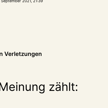
. September 2021, 21:39
tion
en Verletzungen
Meinung zählt: