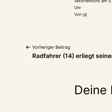
Veröffentlicht am
5
Uhr
Von
rd
Beitragsnaviga
Vorheriger Beitrag
Radfahrer (14) erliegt sein
Deine 