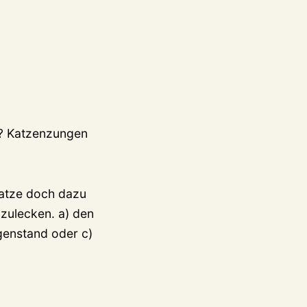
t? Katzenzungen
Katze doch dazu
bzulecken. a) den
genstand oder c)