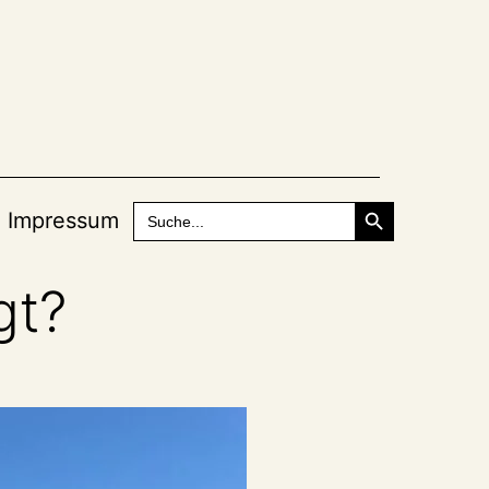
Search Button
Search
Impressum
for:
gt?