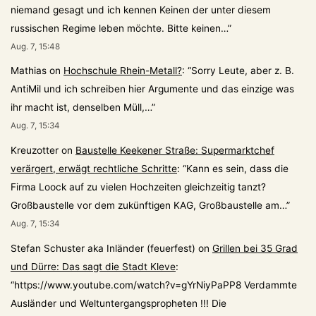
niemand gesagt und ich kennen Keinen der unter diesem
russischen Regime leben möchte. Bitte keinen…
”
Aug. 7, 15:48
Mathias
on
Hochschule Rhein-Metall?
: “
Sorry Leute, aber z. B.
AntiMil und ich schreiben hier Argumente und das einzige was
ihr macht ist, denselben Müll,…
”
Aug. 7, 15:34
Kreuzotter
on
Baustelle Keekener Straße: Supermarktchef
verärgert, erwägt rechtliche Schritte
: “
Kann es sein, dass die
Firma Loock auf zu vielen Hochzeiten gleichzeitig tanzt?
Großbaustelle vor dem zukünftigen KAG, Großbaustelle am…
”
Aug. 7, 15:34
Stefan Schuster aka Inländer (feuerfest)
on
Grillen bei 35 Grad
und Dürre: Das sagt die Stadt Kleve
:
“
https://www.youtube.com/watch?v=gYrNiyPaPP8 Verdammte
Ausländer und Weltuntergangspropheten !!! Die