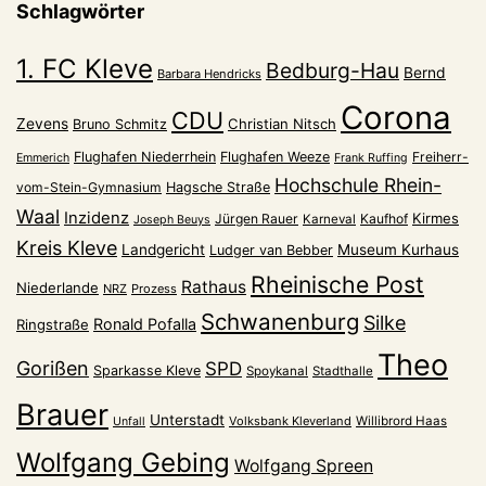
Schlagwörter
1. FC Kleve
Bedburg-Hau
Bernd
Barbara Hendricks
Corona
CDU
Zevens
Christian Nitsch
Bruno Schmitz
Flughafen Niederrhein
Flughafen Weeze
Freiherr-
Emmerich
Frank Ruffing
Hochschule Rhein-
vom-Stein-Gymnasium
Hagsche Straße
Waal
Inzidenz
Kirmes
Jürgen Rauer
Kaufhof
Karneval
Joseph Beuys
Kreis Kleve
Landgericht
Museum Kurhaus
Ludger van Bebber
Rheinische Post
Rathaus
Niederlande
NRZ
Prozess
Schwanenburg
Silke
Ronald Pofalla
Ringstraße
Theo
Gorißen
SPD
Sparkasse Kleve
Spoykanal
Stadthalle
Brauer
Unterstadt
Volksbank Kleverland
Willibrord Haas
Unfall
Wolfgang Gebing
Wolfgang Spreen