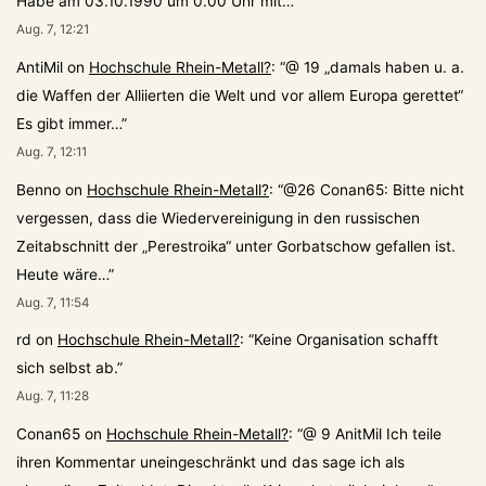
Habe am 03.10.1990 um 0.00 Uhr mit…
”
Aug. 7, 12:21
AntiMil
on
Hochschule Rhein-Metall?
: “
@ 19 „damals haben u. a.
die Waffen der Alliierten die Welt und vor allem Europa gerettet“
Es gibt immer…
”
Aug. 7, 12:11
Benno
on
Hochschule Rhein-Metall?
: “
@26 Conan65: Bitte nicht
vergessen, dass die Wiedervereinigung in den russischen
Zeitabschnitt der „Perestroika“ unter Gorbatschow gefallen ist.
Heute wäre…
”
Aug. 7, 11:54
rd
on
Hochschule Rhein-Metall?
: “
Keine Organisation schafft
sich selbst ab.
”
Aug. 7, 11:28
Conan65
on
Hochschule Rhein-Metall?
: “
@ 9 AnitMil Ich teile
ihren Kommentar uneingeschränkt und das sage ich als