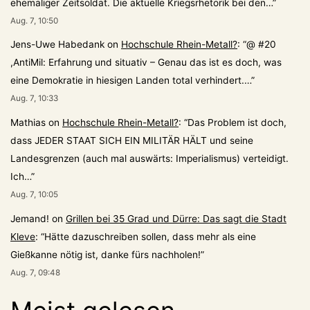
ehemaliger Zeitsoldat. Die aktuelle Kriegsrhetorik bei den…
”
Aug. 7, 10:50
Jens-Uwe Habedank
on
Hochschule Rhein-Metall?
: “
@ #20
,AntiMil: Erfahrung und situativ – Genau das ist es doch, was
eine Demokratie in hiesigen Landen total verhindert.…
”
Aug. 7, 10:33
Mathias
on
Hochschule Rhein-Metall?
: “
Das Problem ist doch,
dass JEDER STAAT SICH EIN MILITÄR HÄLT und seine
Landesgrenzen (auch mal auswärts: Imperialismus) verteidigt.
Ich…
”
Aug. 7, 10:05
Jemand!
on
Grillen bei 35 Grad und Dürre: Das sagt die Stadt
Kleve
: “
Hätte dazuschreiben sollen, dass mehr als eine
Gießkanne nötig ist, danke fürs nachholen!
”
Aug. 7, 09:48