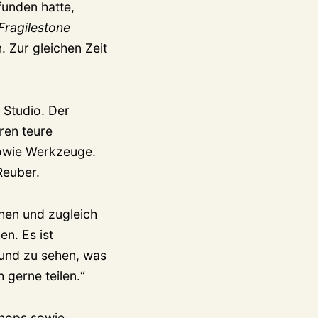
funden hatte,
Fragilestone
. Zur gleichen Zeit
 Studio. Der
ren teure
sowie Werkzeuge.
 Reuber.
hen und zugleich
n. Es ist
 und zu sehen, was
 gerne teilen.“
shops sowie