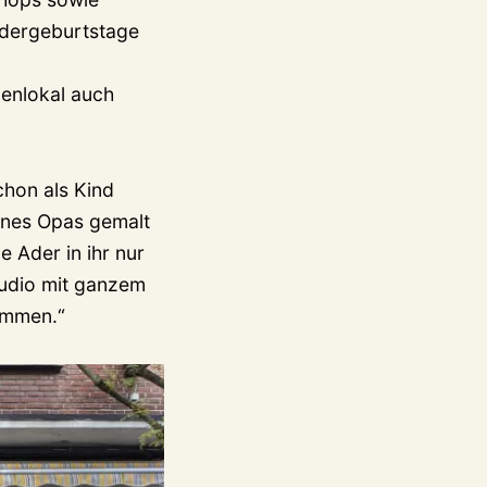
ndergeburtstage
enlokal auch
chon als Kind
eines Opas gemalt
e Ader in ihr nur
tudio mit ganzem
kommen.“