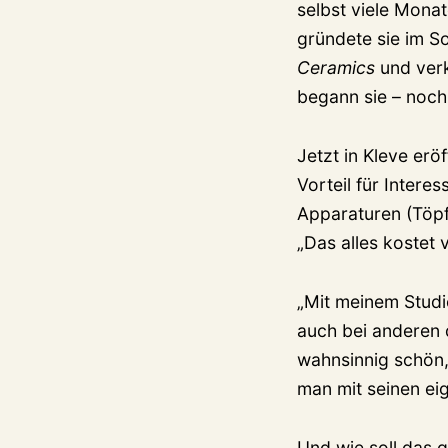
selbst viele Monat
gründete sie im 
Ceramics
und verk
begann sie – noch 
Jetzt in Kleve erö
Vorteil für Inter
Apparaturen (Töpf
„Das alles kostet
„Mit meinem Stud
auch bei anderen 
wahnsinnig schön,
man mit seinen ei
Und wie soll das 