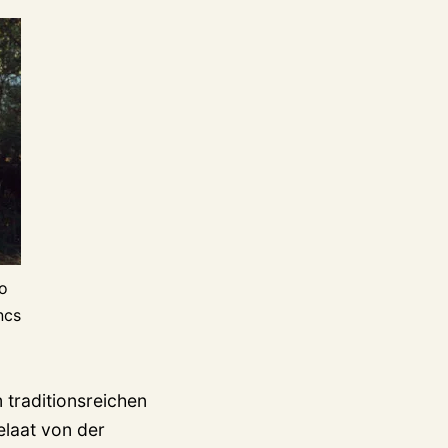
o
ncs
 traditionsreichen
elaat von der