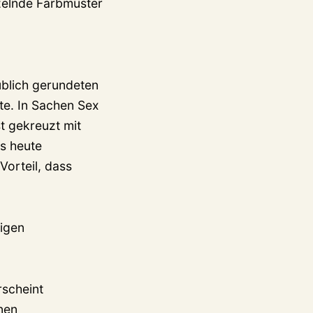
nzelnde Farbmuster
ublich gerundeten
te. In Sachen Sex
t gekreuzt mit
s heute
Vorteil, dass
tigen
rscheint
inen