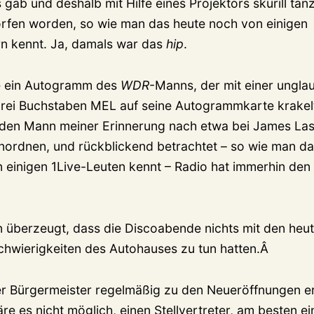
gab und deshalb mit Hilfe eines Projektors skurill tä
rfen worden, so wie man das heute noch von einigen
n kennt. Ja, damals war das
hip
.
te ein Autogramm des
WDR
-Manns, der mit einer ungla
 drei Buchstaben MEL auf seine Autogrammkarte krakel
den Mann meiner Erinnerung nach etwa bei James Las
nordnen, und rückblickend betrachtet – so wie man da
 einigen 1Live-Leuten kennt – Radio hat immerhin den 
n überzeugt, dass die Discoabende nichts mit den heu
Schwierigkeiten des Autohauses zu tun hatten.Â
r Bürgermeister regelmäßig zu den Neueröffnungen e
wäre es nicht möglich, einen Stellvertreter, am besten e