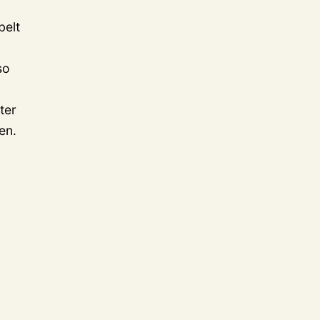
belt
so
ter
en.