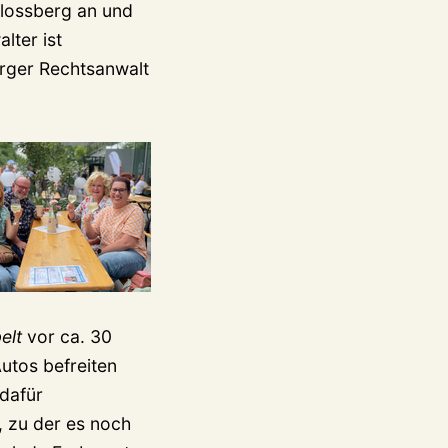
lossberg an und
lter ist
urger Rechtsanwalt
elt
vor ca. 30
utos befreiten
 dafür
, zu der es noch