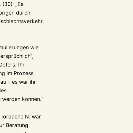
 (30): „Es
übrigen durch
eschlechtsverkehr,
rmulierungen wie
ersprüchlich“,
pfers. Ihr
ng im Prozess
au – es war ihr
des
t werden können.“
r Iordache N. war
ur Beratung