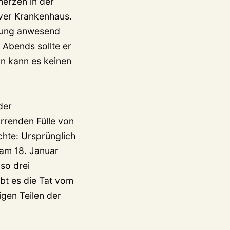
merzen in der
ever Krankenhaus.
ndung anwesend
 Abends sollte er
an kann es keinen
der
rrenden Fülle von
chte: Ursprünglich
 am 18. Januar
so drei
bt es die Tat vom
igen Teilen der