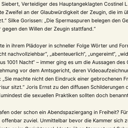
 Siebert, Verteidiger des Hauptangeklagten Costinel L.
te Zweifel an der Glaubwürdigkeit der Zeugin, die im 
t.“ Silke Gorissen: „Die Spermaspuren belegen den G
r gegen den Willen der Zeugin stattfand.“
te in ihrem Plädoyer in schneller Folge Wörter und Fo
cht nachvollziehbar“, „abenteuerlich“, „ungereimt“, „wid
 aus 1001 Nacht“ – immer ging es um die Aussagen des O
nehmung vor dem Amtsgericht, deren Videoaufzeichnu
: „Sie machte nicht den Eindruck einer gebrochenen Fr
Frisur sitzt.“ Joris Ernst zu den diffusen Schilderungen 
umindest die sexuellen Praktiken sollten doch benann
rafen oder schon ein Abendspaziergang in Freiheit? Fü
offenbar zuviel. Unmittelbar bevor die Kammer sich z