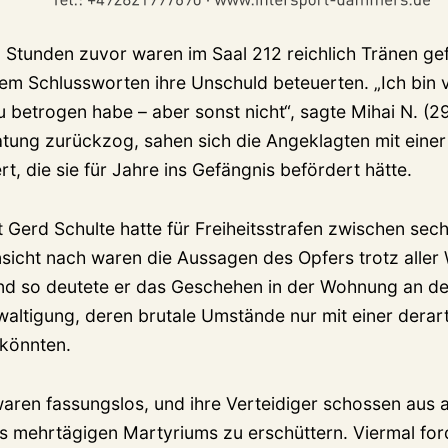
 Stunden zuvor waren im Saal 212 reichlich Tränen gef
rem Schlussworten ihre Unschuld beteuerten. „Ich bin v
u betrogen habe – aber sonst nicht“, sagte Mihai N. (2
atung zurückzog, sahen sich die Angeklagten mit eine
rt, die sie für Jahre ins Gefängnis befördert hätte.
 Gerd Schulte hatte für Freiheitsstrafen zwischen sech
Ansicht nach waren die Aussagen des Opfers trotz aller
und so deutete er das Geschehen in der Wohnung an de
waltigung, deren brutale Umstände nur mit einer derar
könnten.
aren fassungslos, und ihre Verteidiger schossen aus 
es mehrtägigen Martyriums zu erschüttern. Viermal for