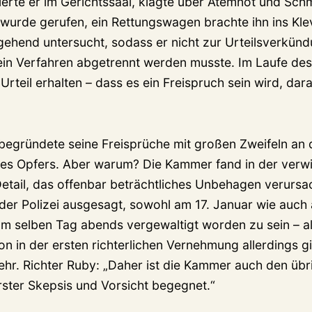
ierte er im Gerichtssaal, klagte über Atemnot und Sch
t wurde gerufen, ein Rettungswagen brachte ihn ins Kl
gehend untersucht, sodass er nicht zur Urteilsverkü
ein Verfahren abgetrennt werden musste. Im Laufe des
Urteil erhalten – dass es ein Freispruch sein wird, dar
begründete seine Freisprüche mit großen Zweifeln an 
es Opfers. Aber warum? Die Kammer fand in der verwi
Detail, das offenbar beträchtliches Unbehagen verursa
 der Polizei ausgesagt, sowohl am 17. Januar wie auch
m selben Tag abends vergewaltigt worden zu sein – al
n in der ersten richterlichen Vernehmung allerdings gi
ehr. Richter Ruby: „Daher ist die Kammer auch den übr
ster Skepsis und Vorsicht begegnet.“