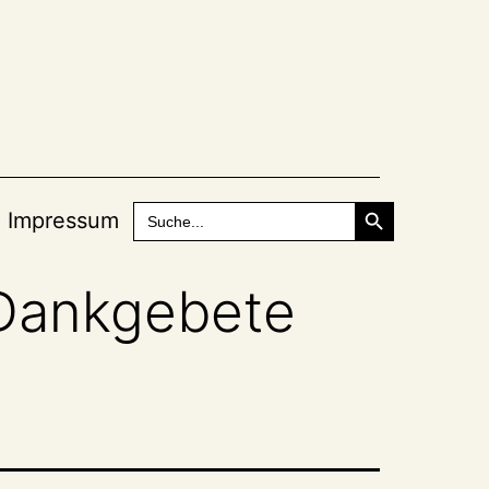
Search Button
Search
Impressum
for:
 Dankgebete