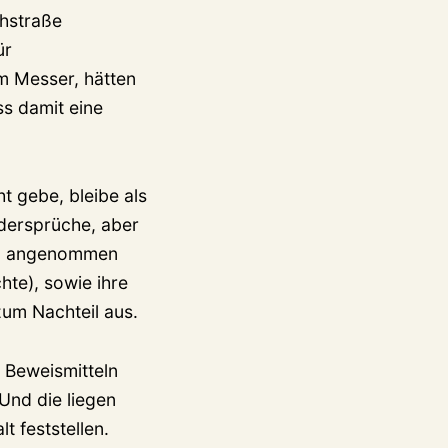
chstraße
ür
m Messer, hätten
ss damit eine
t gebe, bleibe als
idersprüche, aber
eld angenommen
hte), sowie ihre
zum Nachteil aus.
 Beweismitteln
Und die liegen
 feststellen.