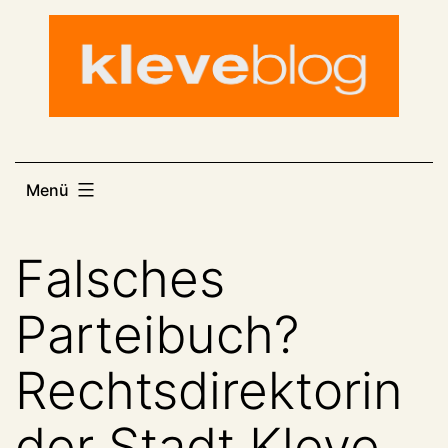
Zum
Inhalt
springen
Menü
Falsches
Parteibuch?
Rechtsdirektorin
der Stadt Kleve