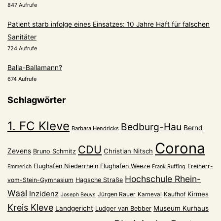
847 Aufrufe
Patient starb infolge eines Einsatzes: 10 Jahre Haft für falschen
Sanitäter
724 Aufrufe
Balla-Ballamann?
674 Aufrufe
Schlagwörter
1. FC Kleve
Bedburg-Hau
Bernd
Barbara Hendricks
Corona
CDU
Zevens
Christian Nitsch
Bruno Schmitz
Flughafen Niederrhein
Flughafen Weeze
Freiherr-
Emmerich
Frank Ruffing
Hochschule Rhein-
vom-Stein-Gymnasium
Hagsche Straße
Waal
Inzidenz
Kirmes
Jürgen Rauer
Kaufhof
Karneval
Joseph Beuys
Kreis Kleve
Landgericht
Museum Kurhaus
Ludger van Bebber