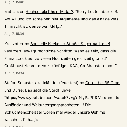
Aug. 7, 15:48
Mathias
on
Hochschule Rhein-Metall?
: “
Sorry Leute, aber z. B.
AntiMil und ich schreiben hier Argumente und das einzige was
ihr macht ist, denselben Müll,…
”
Aug. 7, 15:34
Kreuzotter
on
Baustelle Keekener Straße: Supermarktchef
verärgert, erwägt rechtliche Schritte
: “
Kann es sein, dass die
Firma Loock auf zu vielen Hochzeiten gleichzeitig tanzt?
Großbaustelle vor dem zukünftigen KAG, Großbaustelle am…
”
Aug. 7, 15:34
Stefan Schuster aka Inländer (feuerfest)
on
Grillen bei 35 Grad
und Dürre: Das sagt die Stadt Kleve
:
“
https://www.youtube.com/watch?v=gYrNiyPaPP8 Verdammte
Ausländer und Weltuntergangspropheten !!! Die
Schluchtenscheisser wollen mal wieder unsere Gehirne
waschen. Pah… /s
”