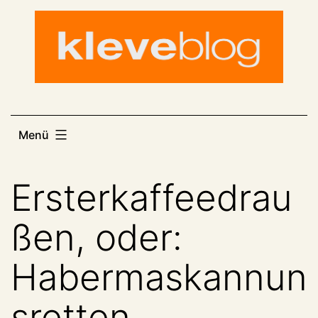
Zum
Inhalt
springen
Menü
Ersterkaffeedrau
ßen, oder:
Habermaskannun
sretten