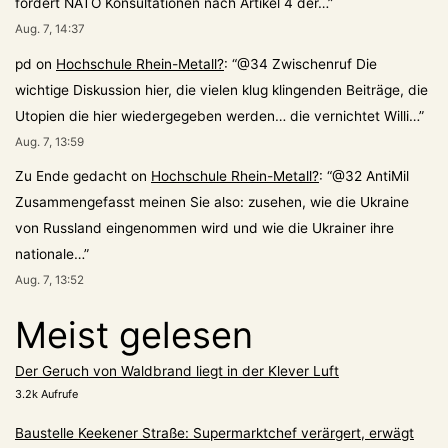
fordert NATO Konsultationen nach Artikel 4 der…
”
Aug. 7, 14:37
pd
on
Hochschule Rhein-Metall?
: “
@34 Zwischenruf Die
wichtige Diskussion hier, die vielen klug klingenden Beiträge, die
Utopien die hier wiedergegeben werden… die vernichtet Willi…
”
Aug. 7, 13:59
Zu Ende gedacht
on
Hochschule Rhein-Metall?
: “
@32 AntiMil
Zusammengefasst meinen Sie also: zusehen, wie die Ukraine
von Russland eingenommen wird und wie die Ukrainer ihre
nationale…
”
Aug. 7, 13:52
Meist gelesen
Der Geruch von Waldbrand liegt in der Klever Luft
3.2k Aufrufe
Baustelle Keekener Straße: Supermarktchef verärgert, erwägt