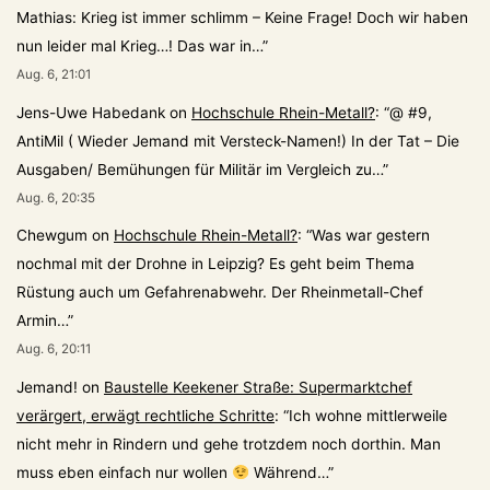
Mathias: Krieg ist immer schlimm – Keine Frage! Doch wir haben
nun leider mal Krieg…! Das war in…
”
Aug. 6, 21:01
Jens-Uwe Habedank
on
Hochschule Rhein-Metall?
: “
@ #9,
AntiMil ( Wieder Jemand mit Versteck-Namen!) In der Tat – Die
Ausgaben/ Bemühungen für Militär im Vergleich zu…
”
Aug. 6, 20:35
Chewgum
on
Hochschule Rhein-Metall?
: “
Was war gestern
nochmal mit der Drohne in Leipzig? Es geht beim Thema
Rüstung auch um Gefahrenabwehr. Der Rheinmetall-Chef
Armin…
”
Aug. 6, 20:11
Jemand!
on
Baustelle Keekener Straße: Supermarktchef
verärgert, erwägt rechtliche Schritte
: “
Ich wohne mittlerweile
nicht mehr in Rindern und gehe trotzdem noch dorthin. Man
muss eben einfach nur wollen
Während…
”