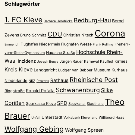
Schlagwörter
1. FC Kleve
Bedburg-Hau
Bernd
Barbara Hendricks
Corona
CDU
Zevens
Christian Nitsch
Bruno Schmitz
Flughafen Niederrhein
Flughafen Weeze
Freiherr-
Emmerich
Frank Ruffing
Hochschule Rhein-
vom-Stein-Gymnasium
Hagsche Straße
Waal
Inzidenz
Kirmes
Jürgen Rauer
Kaufhof
Karneval
Joseph Beuys
Kreis Kleve
Landgericht
Museum Kurhaus
Ludger van Bebber
Rheinische Post
Rathaus
Niederlande
NRZ
Prozess
Schwanenburg
Silke
Ronald Pofalla
Ringstraße
Theo
Gorißen
SPD
Sparkasse Kleve
Spoykanal
Stadthalle
Brauer
Unterstadt
Volksbank Kleverland
Willibrord Haas
Unfall
Wolfgang Gebing
Wolfgang Spreen