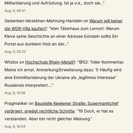
Militarisierung und Aufrüstung. Ist ja o.k., doch sie…
”
Aug. 9, 06:41
Gedenken-Verstehen-Mahnung-Handeln
on
Warum will keiner
die WDR-Villa kaufen?
: “
Vom Täterhaus zum Lernort: Warum
Kleve seine Geschichte an einer Adresse bündeln sollte Ein
Portal aus dunklem Holz an der…
”
Aug. 9, 05:22
Witzlos
on
Hochschule Rhein-Metall?
: “
@52: Toller Kommentar.
Meine ich ernst. Anmerkung/Erweiterung dazu: 1) Häufig wird
eine Entmilitarisierung der Ukraine als „legitimes Interesse“
Russlands interpretiert.…
”
Aug. 8, 19:38
Pragmatiker
on
Baustelle Keekener Straße: Supermarktchef
verärgert, erwägt rechtliche Schritte
: “
19 Doch, er hat es
verstanden. Aber bin nicht gleicher Meinung.
”
Aug. 8, 16:54