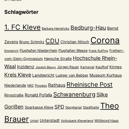
Schlagwörter
1. FC Kleve
Bedburg-Hau
Bernd
Barbara Hendricks
Corona
CDU
Zevens
Christian Nitsch
Bruno Schmitz
Flughafen Niederrhein
Flughafen Weeze
Freiherr-
Emmerich
Frank Ruffing
Hochschule Rhein-
vom-Stein-Gymnasium
Hagsche Straße
Waal
Inzidenz
Kirmes
Jürgen Rauer
Kaufhof
Karneval
Joseph Beuys
Kreis Kleve
Landgericht
Museum Kurhaus
Ludger van Bebber
Rheinische Post
Rathaus
Niederlande
NRZ
Prozess
Schwanenburg
Silke
Ronald Pofalla
Ringstraße
Theo
Gorißen
SPD
Sparkasse Kleve
Spoykanal
Stadthalle
Brauer
Unterstadt
Volksbank Kleverland
Willibrord Haas
Unfall