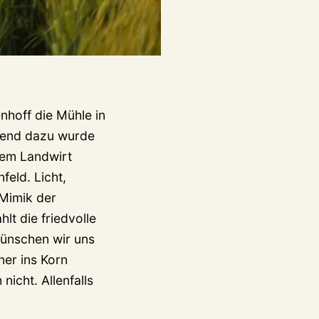
hoff die Mühle in
send dazu wurde
nem Landwirt
feld. Licht,
 Mimik der
lt die friedvolle
wünschen wir uns
ner ins Korn
nicht. Allenfalls