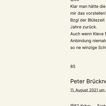
Klar man hätte di
mir das vorstellen
Bzgl der Blütezeit
Jahre zurück.
Auch wenn Kleve f
Anbindung niemals
so ne winzige Sch
85
Peter Brückn
11. August 2021 um 
@82 Krbg: „…Erste