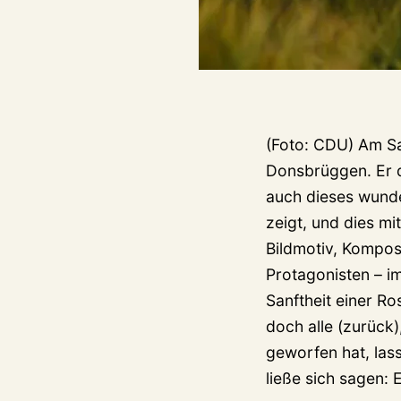
(Foto: CDU) Am S
Donsbrüggen. Er 
auch dieses wunde
zeigt, und dies mi
Bildmotiv, Kompos
Protagonisten – im
Sanftheit einer R
doch alle (zurück)
geworfen hat, lasse
ließe sich sagen: