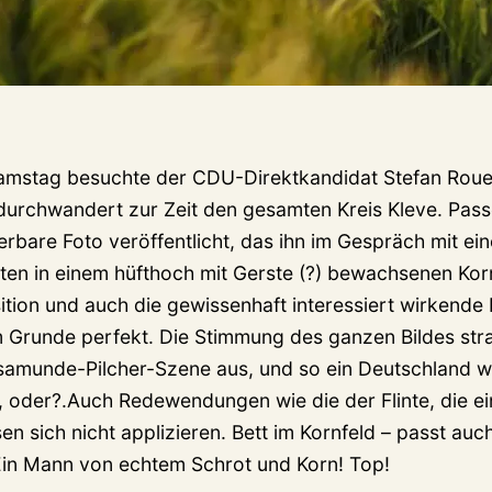
amstag besuchte der CDU-Direktkandidat Stefan Rouen
durchwandert zur Zeit den gesamten Kreis Kleve. Pas
rbare Foto veröffentlicht, das ihn im Gespräch mit ei
tten in einem hüfthoch mit Gerste (?) bewachsenen Korn
ition und auch die gewissenhaft interessiert wirkende
 Grunde perfekt. Die Stimmung des ganzen Bildes strah
osamunde-Pilcher-Szene aus, und so ein Deutschland 
, oder?.Auch Redewendungen wie die der Flinte, die ei
n sich nicht applizieren. Bett im Kornfeld – passt auch 
 Ein Mann von echtem Schrot und Korn! Top!